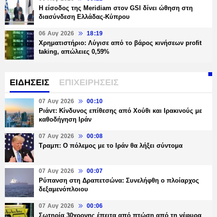
Η είσοδος της Meridiam στον GSI δίνει ώθηση στη
διασύνδεση Ελλάδας-Κύπρου
06 Αυγ 2026
18:19
Χρηματιστήριο: Λύγισε από το βάρος κινήσεων profit
taking, απώλειες 0,59%
ΕΙΔΗΣΕΙΣ
ΕΠΙΧΕΙΡΗΣΕΙΣ
07 Αυγ 2026
00:10
Ριάντ: Κίνδυνος επίθεσης από Χούθι και Ιρακινούς με
καθοδήγηση Ιράν
07 Αυγ 2026
00:08
Τραμπ: Ο πόλεμος με το Ιράν θα λήξει σύντομα
07 Αυγ 2026
00:07
Ρύπανση στη Δραπετσώνα: Συνελήφθη ο πλοίαρχος
δεξαμενόπλοιου
07 Αυγ 2026
00:06
Σωτηρία 30χρονης έπειτα από πτώση από τη γέφυρα