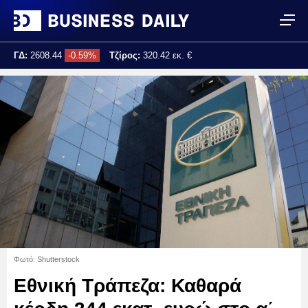
ΓΔ:
2608.44
-0.59%
Τζίρος:
320.42 εκ. €
Τελ. ενημέρωση:
17:25:02
Φωτό: Shutterstock
Εθνική Τράπεζα: Καθαρά