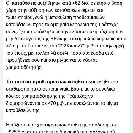
Οι
καταθέσεις
αυξήθηκαν κατά +€2 δισ. σε ετήσια βάση,
χάρη στην αύξηση των καταθέσεων όψεως και
ταμιευτηρίου, ενώ η μετακύλιση προθεσμιακών
καταθέσεων προς τα αμοιβαία κεφάλαια της Τράπεζας
συνεχίζεται παράλληλα με την εντυπωσιακή αύξηση των
μεριδίων αγοράς της Εθνικής στα αμοιβαία κεφάλαια κατά
>7 π.μ. από το τέλος του 2023 και >70 μ.β. από την αρχή
του έτους, με πολλαπλά οφέλη τόσο στα έσοδα από
προμήθειες όσο και στο μίγμα και το κόστος
χρηματοδότησής.
Τα
επιτόκια προθεσμιακών καταθέσεων
κινήθηκαν
σταθεροποιητικά σε τριμηνιαία βάση, με το συνολικό
κόστος χρηματοδότησης της Τράπεζας να
διαμορφώνονται σε <70 μ.β., αντανακλώντας το μίγμα
καταθέσεών της.
Η αύξηση των
χρεογράφων
σταθερής απόδοσης σε
~€25 δισ. αποτυπώνει τη δυναμική του Ισολογισμού,