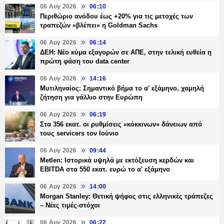
06 Αυγ 2026
06:10
Περιθώριο ανόδου έως +20% για τις μετοχές των
τραπεζών «βλέπει» η Goldman Sachs
06 Αυγ 2026
06:14
ΔΕΗ: Νέο κύμα εξαγορών σε ΑΠΕ, στην τελική ευθεία η
πρώτη φάση του data center
06 Αυγ 2026
14:16
Μυτιληναίος: Σημαντικό βήμα το α' εξάμηνο, χαμηλή
ζήτηση για γάλλιο στην Ευρώπη
06 Αυγ 2026
06:19
Στα 356 εκατ. οι ρυθμίσεις «κόκκινων» δάνειων από
τους servicers τον Ιούνιο
06 Αυγ 2026
09:44
Metlen: Ιστορικά υψηλά με εκτόξευση κερδών και
EBITDA στα 550 εκατ. ευρώ το α' εξάμηνο
06 Αυγ 2026
14:00
Morgan Stanley: Θετική ψήφος στις ελληνικές τράπεζες
– Νέες τιμές-στόχοι
06 Αυγ 2026
06:22