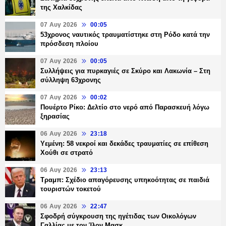
της Χαλκίδας
07 Αυγ 2026
00:05
53χρονος ναυτικός τραυματίστηκε στη Ρόδο κατά την
πρόσδεση πλοίου
07 Αυγ 2026
00:05
Συλλήψεις για πυρκαγιές σε Σκύρο και Λακωνία – Στη
σύλληψη 63χρονης
07 Αυγ 2026
00:02
Πουέρτο Ρίκο: Δελτίο στο νερό από Παρασκευή λόγω
ξηρασίας
06 Αυγ 2026
23:18
Υεμένη: 58 νεκροί και δεκάδες τραυματίες σε επίθεση
Χούθι σε στρατό
06 Αυγ 2026
23:13
Τραμπ: Σχέδιο απαγόρευσης υπηκοότητας σε παιδιά
τουριστών τοκετού
06 Αυγ 2026
22:47
Σφοδρή σύγκρουση της ηγέτιδας των Οικολόγων
Γαλλίας με τον Ίλον Μασκ