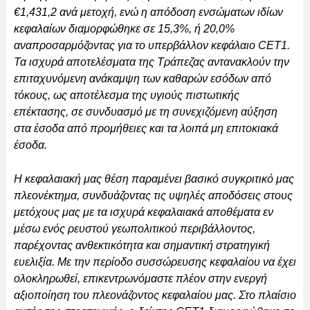
€1,431,2 ανά μετοχή, ενώ η απόδοση ενσώματων ιδίων
κεφαλαίων διαμορφώθηκε σε 15,3%, ή 20,0%
αναπροσαρμόζοντας για το υπερβάλλον κεφάλαιο CET1.
Τα ισχυρά αποτελέσματα της Τράπεζας αντανακλούν την
επιταχυνόμενη ανάκαμψη των καθαρών εσόδων από
τόκους, ως αποτέλεσμα της υγιούς πιστωτικής
επέκτασης, σε συνδυασμό με τη συνεχιζόμενη αύξηση
στα έσοδα από προμήθειες και τα λοιπά μη επιτοκιακά
έσοδα.
Η κεφαλαιακή μας θέση παραμένει βασικό συγκριτικό μας
πλεονέκτημα, συνδυάζοντας τις υψηλές αποδόσεις στους
μετόχους μας με τα ισχυρά κεφαλαιακά αποθέματα εν
μέσω ενός ρευστού γεωπολιτικού περιβάλλοντος,
παρέχοντας ανθεκτικότητα και σημαντική στρατηγική
ευελιξία. Με την περίοδο συσσώρευσης κεφαλαίου να έχει
ολοκληρωθεί, επικεντρωνόμαστε πλέον στην ενεργή
αξιοποίηση του πλεονάζοντος κεφαλαίου μας. Στο πλαίσιο