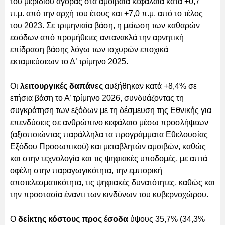
του μεριδίου αγοράς στα αμοιβαία κεφάλαια κατά +0,7
π.μ. από την αρχή του έτους και +7,0 π.μ. από το τέλος
του 2023. Σε τριμηνιαία βάση, η μείωση των καθαρών
εσόδων από προμήθειες αντανακλά την αρνητική
επίδραση βάσης λόγω των ισχυρών εποχικά
εκταμιεύσεων το Δ’ τρίμηνο 2025.
Οι
λειτουργικές δαπάνες
αυξήθηκαν κατά +8,4% σε
ετήσια βάση το Α’ τρίμηνο 2026, συνδυάζοντας τη
συγκράτηση των εξόδων με τη δέσμευση της Εθνικής για
επενδύσεις σε ανθρώπινο κεφάλαιο μέσω προσλήψεων
(αξιοποιώντας παράλληλα τα προγράμματα Εθελουσίας
Εξόδου Προσωπικού) και μεταβλητών αμοιβών, καθώς
και στην τεχνολογία και τις ψηφιακές υποδομές, με απτά
οφέλη στην παραγωγικότητα, την εμπορική
αποτελεσματικότητα, τις ψηφιακές δυνατότητες, καθώς και
την προστασία έναντι των κινδύνων του κυβερνοχώρου.
Ο
δείκτης κόστους προς έσοδα
ύψους 35,7% (34,3%