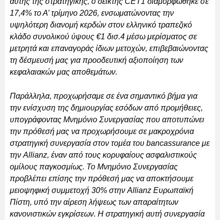
αυτής της στρατηγικής, ο δείκτης CET1 διαμορφώθηκε σε
17,4% το Α’ τρίμηνο 2026, ενσωματώνοντας την
υψηλότερη διανομή κερδών στον ελληνικό τραπεζικό
κλάδο συνολικού ύψους €1 δισ.4 μέσω μερίσματος σε
μετρητά και επαναγοράς ίδιων μετοχών, επιβεβαιώνοντας
τη δέσμευσή μας για προοδευτική αξιοποίηση των
κεφαλαιακών μας αποθεμάτων.
Παράλληλα, προχωρήσαμε σε ένα σημαντικό βήμα για
την ενίσχυση της δημιουργίας εσόδων από προμήθειες,
υπογράφοντας Μνημόνιο Συνεργασίας που αποτυπώνει
την πρόθεσή μας να προχωρήσουμε σε μακροχρόνια
στρατηγική συνεργασία στον τομέα του bancassurance με
την Allianz, έναν από τους κορυφαίους ασφαλιστικούς
ομίλους παγκοσμίως. Το Μνημόνιο Συνεργασίας
προβλέπει επίσης την πρόθεσή μας να αποκτήσουμε
μειοψηφική συμμετοχή 30% στην Allianz Ευρωπαϊκή
Πίστη, υπό την αίρεση λήψεως των απαραίτητων
κανονιστικών εγκρίσεων. Η στρατηγική αυτή συνεργασία