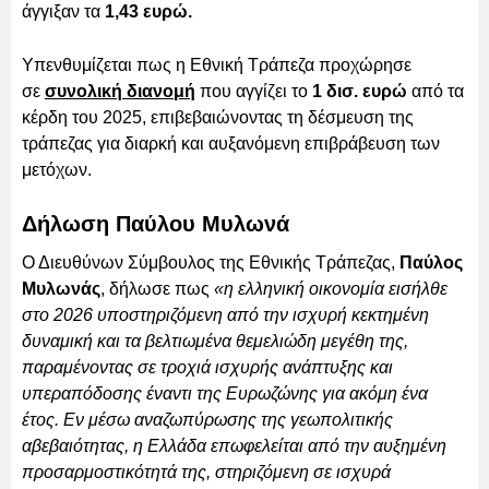
άγγιξαν τα
1,43 ευρώ.
Υπενθυμίζεται πως η Εθνική Τράπεζα προχώρησε
σε
συνολική διανομή
που αγγίζει το
1 δισ. ευρώ
από τα
κέρδη του 2025, επιβεβαιώνοντας τη δέσμευση της
τράπεζας για διαρκή και αυξανόμενη επιβράβευση των
μετόχων.
Δήλωση Παύλου Μυλωνά
Ο Διευθύνων Σύμβουλος της Εθνικής Τράπεζας,
Παύλος
Μυλωνάς
, δήλωσε πως
«η ελληνική οικονομία εισήλθε
στο 2026 υποστηριζόμενη από την ισχυρή κεκτημένη
δυναμική και τα βελτιωμένα θεμελιώδη μεγέθη της,
παραμένοντας σε τροχιά ισχυρής ανάπτυξης και
υπεραπόδοσης έναντι της Ευρωζώνης για ακόμη ένα
έτος. Εν μέσω αναζωπύρωσης της γεωπολιτικής
αβεβαιότητας, η Ελλάδα επωφελείται από την αυξημένη
προσαρμοστικότητά της, στηριζόμενη σε ισχυρά