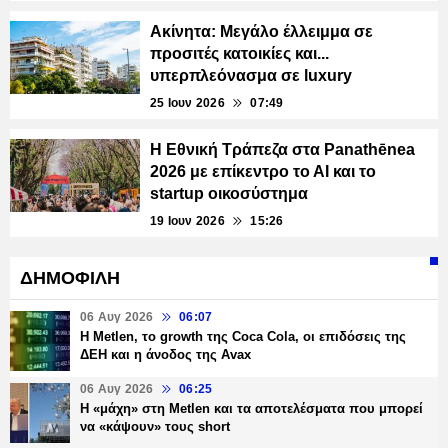
Ακίνητα: Μεγάλο έλλειμμα σε
προσιτές κατοικίες και...
υπερπλεόνασμα σε luxury
25 Ιουν 2026
07:49
Η Εθνική Τράπεζα στα Panathēnea
2026 με επίκεντρο τo AI και το
startup οικοσύστημα
19 Ιουν 2026
15:26
ΔΗΜΟΦΙΛΗ
06 Αυγ 2026
06:07
H Metlen, το growth της Coca Cola, οι επιδόσεις της
ΔΕΗ και η άνοδος της Avax
06 Αυγ 2026
06:25
H «μάχη» στη Metlen και τα αποτελέσματα που μπορεί
να «κάψουν» τους short