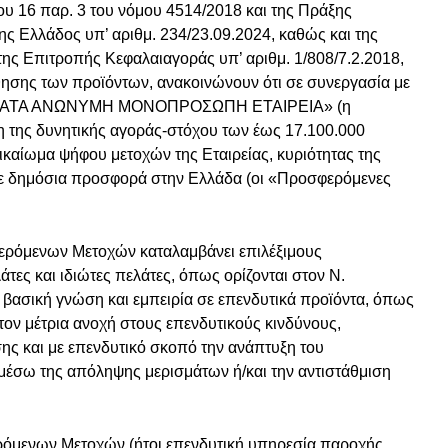
ου 16 παρ. 3 του νόμου 4514/2018 και της Πράξης
ης Ελλάδος υπ’ αριθμ. 234/23.09.2024, καθώς και της
ης Επιτροπής Κεφαλαιαγοράς υπ’ αριθμ. 1/808/7.2.2018,
θησης των προϊόντων, ανακοινώνουν ότι σε συνεργασία με
ΤΗΜΑΤΑ ΑΝΩΝΥΜΗ ΜΟΝΟΠΡΟΣΩΠΗ ΕΤΑΙΡΕΙΑ» (η
ση της δυνητικής αγοράς-στόχου των έως 17.100.000
ικαίωμα ψήφου μετοχών της Εταιρείας, κυριότητας της
ε δημόσια προσφορά στην Ελλάδα (οι «Προσφερόμενες
φερόμενων Μετοχών καταλαμβάνει επιλέξιμους
τες και ιδιώτες πελάτες, όπως ορίζονται στον Ν.
ν βασική γνώση και εμπειρία σε επενδυτικά προϊόντα, όπως
τον μέτρια ανοχή στους επενδυτικούς κινδύνους,
ης και με επενδυτικό σκοπό την ανάπτυξη του
μέσω της απόληψης μερισμάτων ή/και την αντιστάθμιση
ερόμενων Μετοχών (ήτοι επενδυτική υπηρεσία παροχής