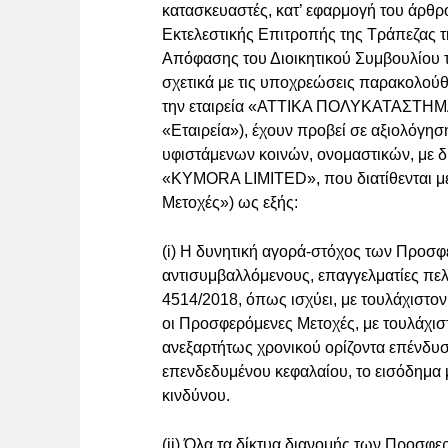
κατασκευαστές, κατ’ εφαρμογή του άρθρ
Εκτελεστικής Επιτροπής της Τράπεζας τ
Απόφασης του Διοικητικού Συμβουλίου τ
σχετικά με τις υποχρεώσεις παρακολού
την εταιρεία «ΑΤΤΙΚΑ ΠΟΛΥΚΑΤΑΣ
«Εταιρεία»), έχουν προβεί σε αξιολόγη
υφιστάμενων κοινών, ονομαστικών, με δ
«KYMORA LIMITED», που διατίθενται μ
Μετοχές») ως εξής:
(i) Η δυνητική αγορά-στόχος των Προσ
αντισυμβαλλόμενους, επαγγελματίες πελά
4514/2018, όπως ισχύει, με τουλάχιστο
οι Προσφερόμενες Μετοχές, με τουλάχισ
ανεξαρτήτως χρονικού ορίζοντα επένδυσ
επενδεδυμένου κεφαλαίου, το εισόδημα 
κινδύνου.
(ii) Όλα τα δίκτυα διανομής των Προσφ