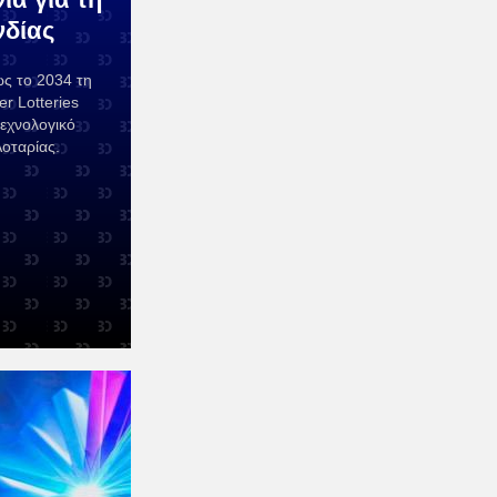
νδίας
έως το 2034 τη
r Lotteries
τεχνολογικό
οταρίας.