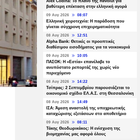
Alex Codina: Το πλάνο της Revolut για
βαθύτερη επέκταση στην ελληνική αγορά
09 Αυγ 2026
08:07
Ελληνική χειροτεχνία: Η παράδοση που
γίνεται σύγχρονη επιχειρηματικότητα
08 Αυγ 2026
12:51
Alpha Bank: Θετικές οι προοπτικές
διαθέσιμου εισοδήματος για τα νοικοκυριά
09 Αυγ 2026
10:05
ΠΑΣΟΚ: Η «Εστία» επανέλαβε το
ανυπόστατο ρεπορτάζ της χωρίς νέο
περιεχόμενο
08 Αυγ 2026
14:22
Τσίπρας: 2 Σεπτεμβρίου παρουσιάζεται το
οικονομικό σχέδιο ΕΛ.Α.Σ. στη Θεσσαλονίκη
08 Αυγ 2026
14:49
ΙΣΑ: Άμεση αναστολή της υποχρεωτικής
καταχώρισης εξετάσεων στο αποθετήριο
09 Αυγ 2026
08:11
Τάκης Θεοδωρικάκος: Η ενίσχυση της
βιομηχανίας μας αφορά όλους