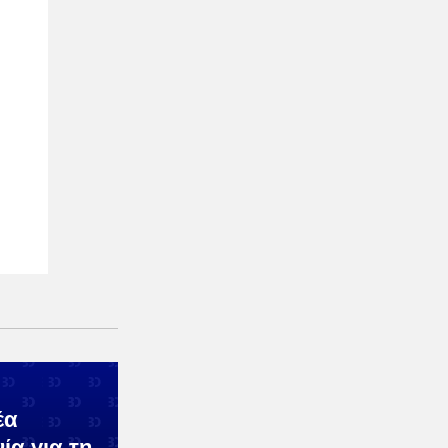
έα
α για τη