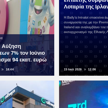
Λοταρία της Ιρλα
Η Bally’s Intralot επεκτείνει 
συνεργασία της με την Premie
Ireland και αναλαμβάνει τον 
εκσυγχρονισμό της Εθνικής Λ
ΙΣ
 Αύξηση
ων 7% τον Ιούνιο
ισμα 94 εκατ. ευρώ
18:44
15 Ιουλ 2026
12:06