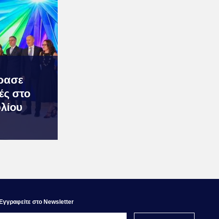
ρασε
χές στο
υλίου
Εγγραφεiτε στο Newsletter