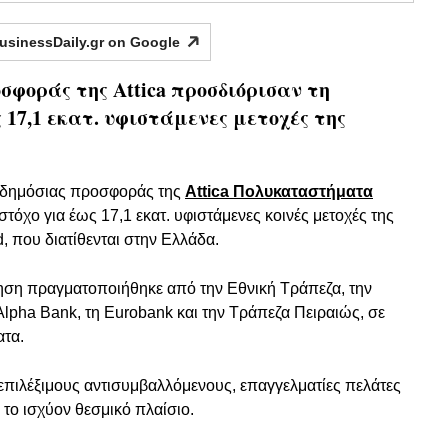
usinessDaily.gr on
Google
σφοράς της Attica προσδιόρισαν τη
 17,1 εκατ. υφιστάμενες μετοχές της
ης δημόσιας προσφοράς της
Attica Πολυκαταστήματα
τόχο για έως 17,1 εκατ. υφιστάμενες κοινές μετοχές της
d, που διατίθενται στην Ελλάδα.
ηση πραγματοποιήθηκε από την Εθνική Τράπεζα, την
Alpha Bank, τη Eurobank και την Τράπεζα Πειραιώς, σε
ατα.
επιλέξιμους αντισυμβαλλόμενους, επαγγελματίες πελάτες
 το ισχύον θεσμικό πλαίσιο.