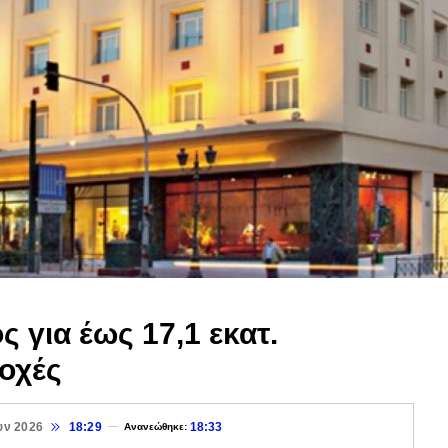
ς για έως 17,1 εκατ.
οχές
υν 2026
18:29
18:33
Ανανεώθηκε: