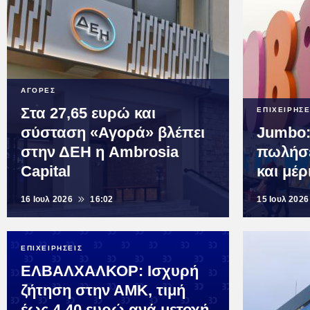
ΑΓΟΡΕΣ
Στα 27,65 ευρώ και
ΕΠΙΧΕΙΡΗΣΕ
σύσταση «Αγορά» βλέπει
Jumbo:
στην ΔΕΗ η Ambrosia
πωλήσε
Capital
και μέρ
16 Ιουλ 2026
16:02
15 Ιουλ 2026
ΕΠΙΧΕΙΡΗΣΕΙΣ
ΕΛΒΑΛΧΑΛΚΟΡ: Ισχυρή
ζήτηση στην ΑΜΚ, τιμή
έως 4,40 ευρώ ανά μετοχή