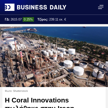
ΓΔ:
2615.07
0.25%
Τζίρος:
239.11 εκ. €
Τελ. ενημέρωση:
17:25:01
Φωτο: Shutterstock
Η Coral Innovations