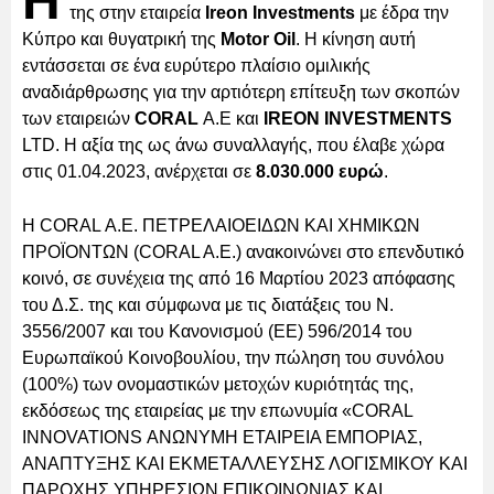
Η
της στην εταιρεία
Ireon Investments
με έδρα την
Κύπρο και θυγατρική της
Motor Oil
. Η κίνηση αυτή
εντάσσεται σε ένα ευρύτερο πλαίσιο ομιλικής
αναδιάρθρωσης για την αρτιότερη επίτευξη των σκοπών
των εταιρειών
CORAL
A.E και
IREON INVESTMENTS
LTD. Η αξία της ως άνω συναλλαγής, που έλαβε χώρα
στις 01.04.2023, ανέρχεται σε
8.030.000 ευρώ
.
Η CORAL Α.Ε. ΠΕΤΡΕΛΑΙΟΕΙΔΩΝ ΚΑΙ ΧΗΜΙΚΩΝ
ΠΡΟΪΟΝΤΩΝ (CORAL A.E.) ανακοινώνει στο επενδυτικό
κοινό, σε συνέχεια της από 16 Μαρτίου 2023 απόφασης
του Δ.Σ. της και σύμφωνα με τις διατάξεις του Ν.
3556/2007 και του Κανονισμού (ΕΕ) 596/2014 του
Ευρωπαϊκού Κοινοβουλίου, την πώληση του συνόλου
(100%) των ονομαστικών μετοχών κυριότητάς της,
εκδόσεως της εταιρείας με την επωνυμία «CORAL
INNOVATIONS ΑΝΩΝΥΜΗ ΕΤΑΙΡΕΙΑ ΕΜΠΟΡΙΑΣ,
ΑΝΑΠΤΥΞΗΣ ΚΑΙ ΕΚΜΕΤΑΛΛΕΥΣΗΣ ΛΟΓΙΣΜΙΚΟΥ ΚΑΙ
ΠΑΡΟΧΗΣ ΥΠΗΡΕΣΙΩΝ ΕΠΙΚΟΙΝΩΝΙΑΣ ΚΑΙ