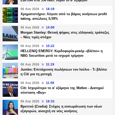
EBITDA στα 550 εκατ. ευρώ το α' εξάμηνο
06 Αυγ 2026
18:19
Χρηματιστήριο: Λύγισε από το βάρος κινήσεων profit
taking, απώλειες 0,59%
06 Αυγ 2026
14:00
Morgan Stanley: Θετική ψήφος στις ελληνικές τράπεζες
– Νέες τιμές-στόχοι
06 Αυγ 2026
10:22
HELLENiQ ENERGY: Κερδοφορία-ρεκόρ «βλέπει» η
NBG Securities μετά το ισχυρό τρίμηνο
06 Αυγ 2026
11:19
Jumbo: Επιτάχυνση πωλήσεων τον Ιούλιο - Τι βλέπει
η Citi για τη μετοχή
06 Αυγ 2026
11:59
Citi: Ισχυρότερο το α' εξάμηνο της Metlen - Διατηρεί
σύσταση «Buy»
06 Αυγ 2026
19:33
Βρεττού (Credia): Στόχος η ενσωμάτωση των νέων
εξαγορών, ανοιχτή σε νέες κινήσεις