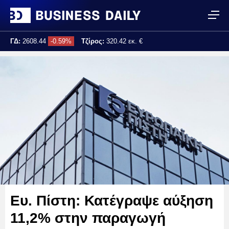
ΓΔ:
2608.44
-0.59%
Τζίρος:
320.42 εκ. €
Τελ. ενημέρωση:
17:25:02
Ευ. Πίστη: Κατέγραψε αύξηση
11,2% στην παραγωγή