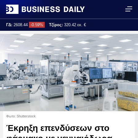
ΓΔ:
2608.44
-0.59%
Τζίρος:
320.42 εκ. €
Τελ. ενημέρωση:
17:25:02
Φωτο: Shutterstock
Έκρηξη επενδύσεων στο