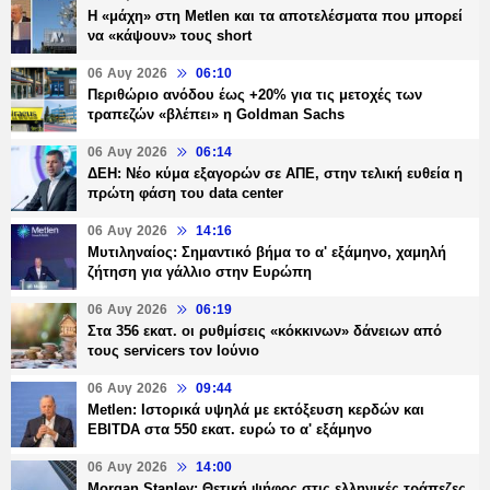
H «μάχη» στη Metlen και τα αποτελέσματα που μπορεί
να «κάψουν» τους short
06 Αυγ 2026
06:10
Περιθώριο ανόδου έως +20% για τις μετοχές των
τραπεζών «βλέπει» η Goldman Sachs
06 Αυγ 2026
06:14
ΔΕΗ: Νέο κύμα εξαγορών σε ΑΠΕ, στην τελική ευθεία η
πρώτη φάση του data center
06 Αυγ 2026
14:16
Μυτιληναίος: Σημαντικό βήμα το α' εξάμηνο, χαμηλή
ζήτηση για γάλλιο στην Ευρώπη
06 Αυγ 2026
06:19
Στα 356 εκατ. οι ρυθμίσεις «κόκκινων» δάνειων από
τους servicers τον Ιούνιο
06 Αυγ 2026
09:44
Metlen: Ιστορικά υψηλά με εκτόξευση κερδών και
EBITDA στα 550 εκατ. ευρώ το α' εξάμηνο
06 Αυγ 2026
14:00
Morgan Stanley: Θετική ψήφος στις ελληνικές τράπεζες