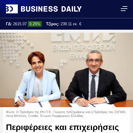
ΓΔ:
2615.07
0.25%
Τζίρος:
239.11 εκ. €
Τελ. ενημέρωση:
17:25:01
Φώτο: Ο Πρόεδρος της ΕΝ.Π.Ε., Γιώργος Χατζημάρκος και η Πρόεδρος του ΣΕΠΑΝ,
Λένα Μπέλση, Credits: Ένωση Περιφερειών Ελλάδας
Περιφέρειες και επιχειρήσεις