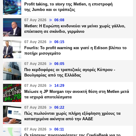
Profit taking, το story της Metlen, η επιστροφή
της Jumbo και οι τράπεζες
07 Αυγ 2026
06:08
Metlen: Η Ευρώπη κινδυνεύει να μείνει χωρίς γάλλιο,
επέκταση σε σκάνδιο, γερμάνιο
07 Αυγ 2026
06:15
Fourlis: Το profit warning και γιατί η Edison βλέπει το
ποτήρι μισογεμάτο
07 Αυγ 2026
06:05
Πιο κερδοφόρες οι τραπεζικές αγορές Κύπρου -
Βουλγαρίας από της Ελλάδας
07 Αυγ 2026
14:29
Μείωσε η JP Morgan την ανοικτή θέση στη Metlen μετά
τα ισχυρά αποτελέσματα
07 Αυγ 2026
06:22
Πώς πωλούνται χωρίς πλήρη εξόφληση χρέους τα
κατασχεμένα ακίνητα από την ΑΑΔΕ
07 Αυγ 2026
06:11
Οι τέσσερις προτεραιότητες της CrediaBank για το