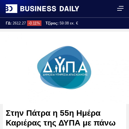
ΓΔ:
2612.27
-0.11%
Τζίρος:
59.08 εκ. €
Τελ. ενημέρωση:
13:14:39
Στην Πάτρα η 55η Ημέρα
Καριέρας της ΔΥΠΑ με πάνω