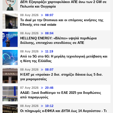
ΔΕΗ: Εξαγοράζει χαρτοφυλάκιο ΑΠΕ άνω των 2 GW σε
Πολωνία και Ουγγαρία
08 Αυγ 2026
08:07
Το deal με την Dromeus και οι επόμενες κινήσεις της
Εθνικής στο real estate
08 Αυγ 2026
08:04
HELLENiQ ENERGY: «Βλέπει» υψηλά περιθώρια
διύλισης, επιταχύνει επενδύσεις σε ΑΠΕ
08 Αυγ 2026
11:19
Από το 5G στο 6G: Η μεγάλη τεχνολογική μετάβαση και
η θέση της Ελλάδας
08 Αυγ 2026
08:07
Η ΕΑΤ με «προίκα» 2 δισ. στηρίζει δάνεια έως 5 δισ.
για μικρομεσαίες
07 Αυγ 2026
20:46
ΑΑΔΕ: Ξανά διαθέσιμο το ΕΑΕ 2025 για διορθώσεις
από παραγωγούς
08 Αυγ 2026
10:12
Οι πληρωμές e-ΕΦΚΑ και ΔΥΠΑ έως 14 Αυγούστου - Τι