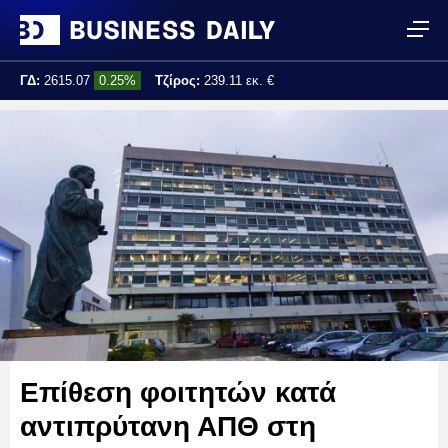
ΓΔ:
2615.07
0.25%
Τζίρος:
239.11 εκ. €
Τελ. ενημέρωση:
17:25:01
Επίθεση φοιτητών κατά
αντιπρύτανη ΑΠΘ στη