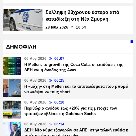
Σύλληψη 23χρονου ύστερα από
καταδίωξη στη Νέα Σμύρνη
28 Ιουλ 2026
10:54
ΔΗΜΟΦΙΛΗ
06 Αυγ 2026
06:07
H Metlen, το growth της Coca Cola, οι επιδόσεις της
ΔΕΗ και η άνοδος της Avax
06 Αυγ 2026
06:25
H «μάχη» στη Metlen και τα αποτελέσματα που μπορεί
να «κάψουν» τους short
06 Αυγ 2026
06:10
Περιθώριο ανόδου έως +20% για τις μετοχές των
τραπεζών «βλέπει» η Goldman Sachs
06 Αυγ 2026
06:14
ΔΕΗ: Νέο κύμα εξαγορών σε ΑΠΕ, στην τελική ευθεία η
πρώτη φάση του data center