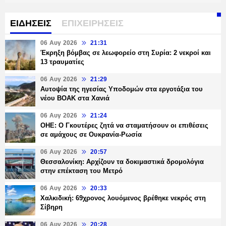
ΕΙΔΗΣΕΙΣ
ΕΠΙΧΕΙΡΗΣΕΙΣ
06 Αυγ 2026
21:31
Έκρηξη βόμβας σε λεωφορείο στη Συρία: 2 νεκροί και
13 τραυματίες
06 Αυγ 2026
21:29
Αυτοψία της ηγεσίας Υποδομών στα εργοτάξια του
νέου ΒΟΑΚ στα Χανιά
06 Αυγ 2026
21:24
ΟΗΕ: Ο Γκουτέρες ζητά να σταματήσουν οι επιθέσεις
σε αμάχους σε Ουκρανία-Ρωσία
06 Αυγ 2026
20:57
Θεσσαλονίκη: Αρχίζουν τα δοκιμαστικά δρομολόγια
στην επέκταση του Μετρό
06 Αυγ 2026
20:33
Χαλκιδική: 69χρονος λουόμενος βρέθηκε νεκρός στη
Σίβηρη
06 Αυγ 2026
20:28