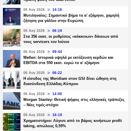
06 Αυγ 2026
14:16
Μυτιληναίος: Σημαντικό βήμα το α' εξάμηνο, χαμηλή
ζήτηση για γάλλιο στην Ευρώπη
06 Αυγ 2026
06:19
Στα 356 εκατ. οι ρυθμίσεις «κόκκινων» δάνειων από
τους servicers τον Ιούνιο
06 Αυγ 2026
09:44
Metlen: Ιστορικά υψηλά με εκτόξευση κερδών και
EBITDA στα 550 εκατ. ευρώ το α' εξάμηνο
06 Αυγ 2026
06:22
Η είσοδος της Meridiam στον GSI δίνει ώθηση στη
διασύνδεση Ελλάδας-Κύπρου
06 Αυγ 2026
14:00
Morgan Stanley: Θετική ψήφος στις ελληνικές τράπεζες
– Νέες τιμές-στόχοι
06 Αυγ 2026
18:19
Χρηματιστήριο: Λύγισε από το βάρος κινήσεων profit
taking, απώλειες 0,59%