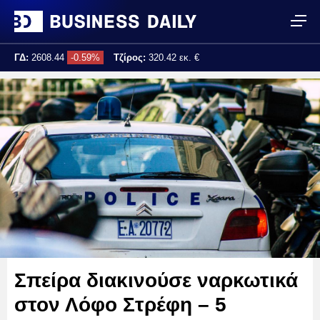
ΓΔ:
2608.44
-0.59%
Τζίρος:
320.42 εκ. €
Τελ. ενημέρωση:
17:25:02
Σπείρα διακινούσε ναρκωτικά
στον Λόφο Στρέφη – 5