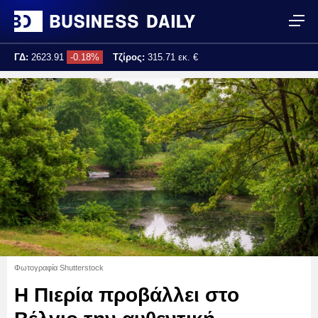
ΓΔ:
2623.91
-0.18%
Τζίρος:
315.71 εκ. €
Τελ. ενημέρωση:
17:25:04
Φωτογραφία Shutterstock
Η Πιερία προβάλλει στο