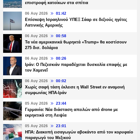
επιστροφή κατοίκων στα σπίτια
06 Αυγ 2026
01:42
Επίσκεψη Ισραηλινού ΥΠΕΞ Σάαρ σε δεξιούς ηγέτες
Λατινικής Αμερικής
06 Αυγ 2026
00:58
Τα νέα αμερικανικά θωρηκτά «Trump» θα κοστίσουν
275 δισ. δολάρια
06 Αυγ 2026
00:26
Ιράν: Ο Πεζεσκιάν παραδέχεται δυσκολία επαφής με
τον Χαμενεΐ
06 Αυγ 2026
00:02
Χωρίς σαφή τάση έκλεισε η Wall Street εν αναμονή
συμφωνίας ΗΠΑ-Ιράν
05 Αυγ 2026
23:44
Γερμανία: Νέα διάσταση απειλών από drone με
εκρηκτικά στη Λειψία
05 Αυγ 2026
23:01
ΗΠΑ: Διακοπή εισαγωγών αβοκάντο από τον κορυφαίο
παραγωγό του Μεξικού