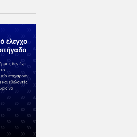
ό έλεγχο
νοπήγαδο
ρμης δεν έχει
 το
είο επιχειρούν
 και εθελοντές
ωρίς να