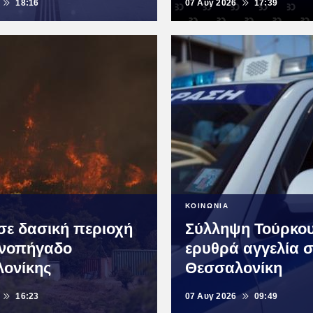
18:16
07 Αυγ 2026
17:39
ΚΟΙΝΩΝΙΑ
σε δασική περιοχή
Σύλληψη Τούρκου
ονοπήγαδο
ερυθρά αγγελία 
ονίκης
Θεσσαλονίκη
16:23
07 Αυγ 2026
09:49