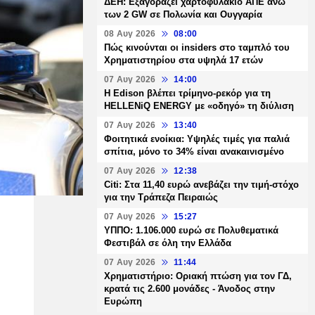
ΔΕΗ: Εξαγοράζει χαρτοφυλάκιο ΑΠΕ άνω
των 2 GW σε Πολωνία και Ουγγαρία
08 Αυγ 2026
08:00
Πώς κινούνται οι insiders στο ταμπλό του
Χρηματιστηρίου στα υψηλά 17 ετών
07 Αυγ 2026
14:00
Η Edison βλέπει τρίμηνο-ρεκόρ για τη
HELLENiQ ENERGY με «οδηγό» τη διύλιση
07 Αυγ 2026
13:40
Φοιτητικά ενοίκια: Υψηλές τιμές για παλιά
σπίτια, μόνο το 34% είναι ανακαινισμένο
07 Αυγ 2026
12:38
Citi: Στα 11,40 ευρώ ανεβάζει την τιμή-στόχο
για την Τράπεζα Πειραιώς
07 Αυγ 2026
15:27
ΥΠΠΟ: 1.106.000 ευρώ σε Πολυθεματικά
Φεστιβάλ σε όλη την Ελλάδα
07 Αυγ 2026
11:44
Χρηματιστήριο: Οριακή πτώση για τον ΓΔ,
κρατά τις 2.600 μονάδες - Άνοδος στην
Ευρώπη