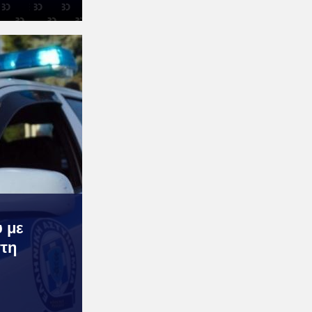
 με
στη