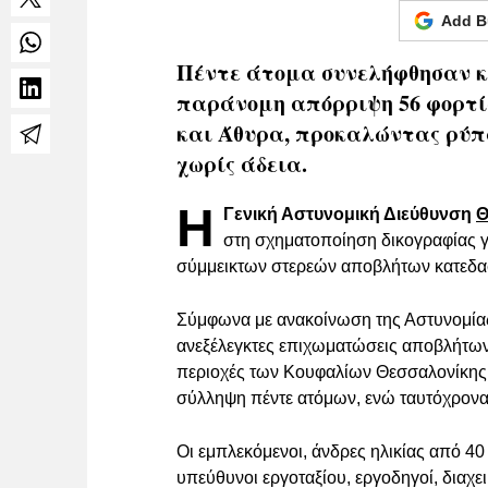
Add B
Πέντε άτομα συνελήφθησαν κ
παράνομη απόρριψη 56 φορτ
και Άθυρα, προκαλώντας ρύπ
χωρίς άδεια.
Η
Γενική Αστυνομική Διεύθυνση
Θ
στη σχηματοποίηση δικογραφίας γι
σύμμεικτων στερεών αποβλήτων κατεδαφ
Σύμφωνα με ανακοίνωση της Αστυνομίας
ανεξέλεγκτες επιχωματώσεις αποβλήτων
περιοχές των Κουφαλίων Θεσσαλονίκης 
σύλληψη πέντε ατόμων, ενώ ταυτόχρον
Οι εμπλεκόμενοι, άνδρες ηλικίας από 40
υπεύθυνοι εργοταξίου, εργοδηγοί, διαχε