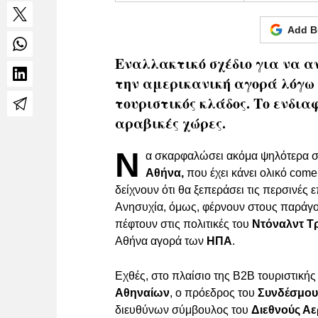
Add B
Εναλλακτικό σχέδιο για να α
την αμερικανική αγορά λόγω
τουριστικός κλάδος. Το ενδια
αραβικές χώρες.
Ν
α σκαρφαλώσει ακόμα ψηλότερα σ
Αθήνα,
που έχει κάνει ολικό come
δείχνουν ότι θα ξεπεράσει τις περσινές
Ανησυχία, όμως, φέρνουν στους παράγοντ
πέφτουν στις πολιτικές του
Ντόναλντ Τ
Αθήνα αγορά των
ΗΠΑ
.
Εχθές, στο πλαίσιο της B2B τουριστική
Αθηναίων
, ο πρόεδρος του
Συνδέσμου
διευθύνων σύμβουλος του
Διεθνούς Α