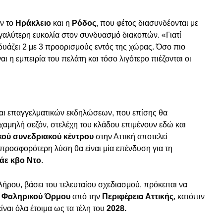
ν το
Ηράκλειο
και η
Ρόδος
, που φέτος διασυνδέονται με
εγαλύτερη ευκολία στον συνδυασμό διακοπών. «Γιατί
δυάζει 2 με 3 προορισμούς εντός της χώρας. Όσο πιο
αι η εμπειρία του πελάτη και τόσο λιγότερο πιέζονται οι
αι επαγγελματικών εκδηλώσεων, που επίσης θα
η χαμηλή σεζόν, στελέχη του κλάδου επιμένουν εδώ και
κού συνεδριακού κέντρου
στην Αττική αποτελεί
 προσφορότερη λύση θα είναι μία επένδυση για τη
άε κβο Ντο
.
ήρου, βάσει του τελευταίου σχεδιασμού, πρόκειται να
υ
Φαληρικού Όρμου
από την
Περιφέρεια Αττικής
, κατόπιν
είναι όλα έτοιμα ως τα τέλη του
2028.