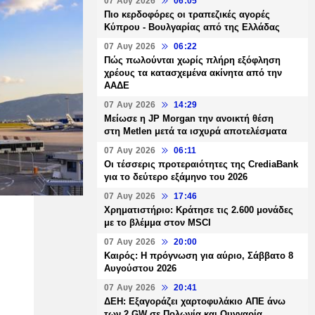
07 Αυγ 2026
06:05
Πιο κερδοφόρες οι τραπεζικές αγορές
Κύπρου - Βουλγαρίας από της Ελλάδας
07 Αυγ 2026
06:22
Πώς πωλούνται χωρίς πλήρη εξόφληση
χρέους τα κατασχεμένα ακίνητα από την
ΑΑΔΕ
07 Αυγ 2026
14:29
Μείωσε η JP Morgan την ανοικτή θέση
στη Metlen μετά τα ισχυρά αποτελέσματα
07 Αυγ 2026
06:11
Οι τέσσερις προτεραιότητες της CrediaBank
για το δεύτερο εξάμηνο του 2026
07 Αυγ 2026
17:46
Χρηματιστήριο: Κράτησε τις 2.600 μονάδες
με το βλέμμα στον MSCI
07 Αυγ 2026
20:00
Καιρός: Η πρόγνωση για αύριο, Σάββατο 8
Αυγούστου 2026
07 Αυγ 2026
20:41
ΔΕΗ: Εξαγοράζει χαρτοφυλάκιο ΑΠΕ άνω
των 2 GW σε Πολωνία και Ουγγαρία