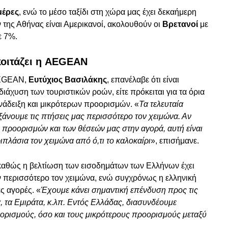
μέρες
, ενώ το μέσο ταξίδι στη χώρα μας έχει δεκαήμερη
της Αθήνας είναι Αμερικανοί, ακολουθούν οι
Βρετανοί
με
με 7%.
κοιτάζει η AEGEAN
AEGEAN,
Ευτύχιος Βασιλάκης
, επανέλαβε ότι είναι
ιάχυση των τουριστικών ροών, είτε πρόκειται για τα όρια
 ανάδειξη και μικρότερων προορισμών. «
Τα τελευταία
άνουμε τις πτήσεις μας περισσότερο τον χειμώνα. Αν
 προορισμών και των θέσεών μας στην αγορά, αυτή είναι
ιπλάσια τον χειμώνα από ό,τι το καλοκαίρι
», επισήμανε.
, καθώς η βελτίωση των εισοδημάτων των Ελλήνων έχει
ν περισσότερο τον χειμώνα, ενώ συγχρόνως η ελληνική
ες αγορές. «
Έχουμε κάνει σημαντική επένδυση προς τις
, τα Εμιράτα, κ.λπ. Εντός Ελλάδας, διασυνδέουμε
ορισμούς, όσο και τους μικρότερους προορισμούς μεταξύ