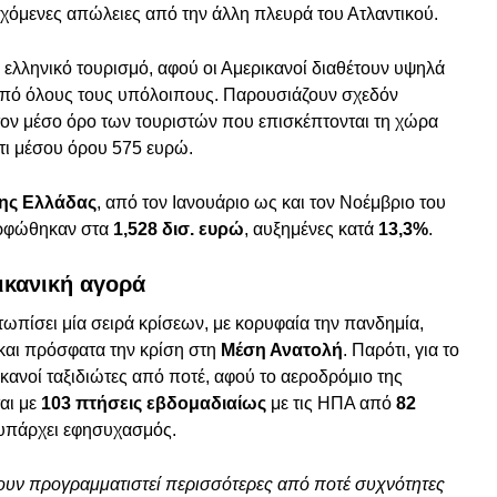
χόμενες απώλειες από την άλλη πλευρά του Ατλαντικού.
ν ελληνικό τουρισμό, αφού οι Αμερικανοί διαθέτουν υψηλά
από όλους τους υπόλοιπους. Παρουσιάζουν σχεδόν
ον μέσο όρο των τουριστών που επισκέπτονται τη χώρα
τι μέσου όρου 575 ευρώ.
ης Ελλάδας
, από τον Ιανουάριο ως και τον Νοέμβριο του
ορφώθηκαν στα
1,528 δισ. ευρώ
, αυξημένες κατά
13,3%
.
ικανική αγορά
ετωπίσει μία σειρά κρίσεων, με κορυφαία την πανδημία,
και πρόσφατα την κρίση στη
Μέση Ανατολή
. Παρότι, για το
κανοί ταξιδιώτες από ποτέ, αφού το αεροδρόμιο της
αι με
103 πτήσεις
εβδομαδιαίως
με τις ΗΠΑ από
82
 υπάρχει εφησυχασμός.
έχουν προγραμματιστεί περισσότερες από ποτέ συχνότητες