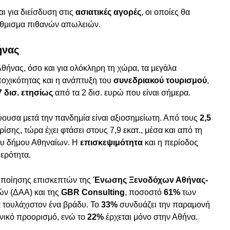
αι για διείσδυση στις
ασιατικές αγορές
, οι οποίες θα
άθμισμα πιθανών απωλειών.
ήνας
θήνας, όσο και για ολόκληρη τη χώρα, τα μεγάλα
οχικότητας και η ανάπτυξη του
συνεδριακού τουρισμού
,
7 δισ. ετησίως
από τα 2 δισ. ευρώ που είναι σήμερα.
ύουσα μετά την πανδημία είναι αξιοσημείωτη. Από τους
2,5
ίσης, τώρα έχει φτάσει στους 7,9 εκατ., μέσα και από τη
ου δήμου Αθηναίων. Η
επισκεψιμότητα
και η περίοδος
θερότητα.
οποίησης επισκεπτών της
Ένωσης Ξενοδόχων Αθήνας-
ών (ΔΑΑ) και της
GBR Consulting
, ποσοστό
61%
των
 τουλάχιστον ένα βράδυ. Το
33%
συνδυάζει την παραμονή
νικό προορισμό, ενώ το
22%
έρχεται μόνο στην Αθήνα.