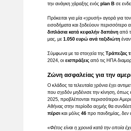
την ανάγκη χάραξης ενός
plan B
σε ενδε
Πρόκειται για μία «χρυσή» αγορά για το
εισοδήματα και ξοδεύουν περισσότερο 
διπλάσια κατά κεφαλήν δαπάνη
από τ
μας, με
1.050 ευρώ ανά ταξιδιώτη
έναν
Σύμφωνα με τα στοιχεία της
Τράπεζας τ
2024, οι
εισπράξεις
από τις ΗΠΑ διαμ
Ζώνη ασφαλείας για την αμερ
Ο κλάδος τα τελευταία χρόνια έχει αντιμ
που σχεδόν μηδένισε την κίνηση, όπως 
2025, προβλέπονται περισσότεροι Αμερι
Αθήνας στην περίοδο αιχμής θα συνδέετ
πέρσι
και μόλις
46
προ πανδημίας, δεν
«
Φέτος είναι η χρονιά κατά την οποία 