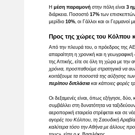
Η
μέση παραμονή
στην πόλη είναι
3 η
διάρκεια. Ποσοστό
17%
των επισκεπτών 
μερίδιο
10%
, οι Γάλλοι και οι Γερμανοί 
Προς της χώρες του Κόλπου 
Από την πλευρά του, ο πρόεδρος της 
απαραίτητη η χρονική και η γεωγραφική δ
της Αττικής, είτε σε όλη τη χώρα με την
χρόνια, προσπαθούμε στρατηγικά να αυξ
κοιτάξουμε τα ποσοστά της αύξησης των
περίπου διπλάσια
και κάποιες φορές τρ
Οι δεξαμενές είναι, όπως εξήγησε, δύο
συμβάλλει στη δυνατότητα να ταξιδεύου
αεροπορική εταιρεία στρέφεται και σε νέ
αγορές του Κόλπου, τη Σαουδική Αραβία
καλύτερα τόσο την Αθήνα με άλλους προ
τους
», είπε ο κ. Βασιλάκης.