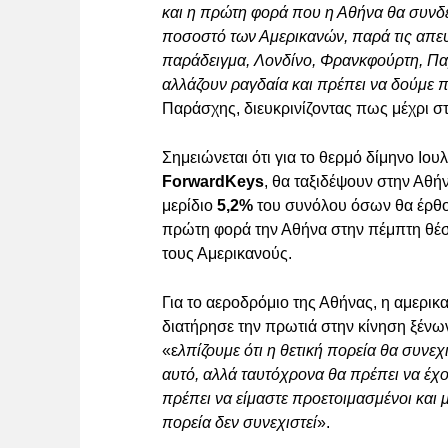
και η πρώτη φορά που η Αθήνα θα συνδε
ποσοστό των Αμερικανών, παρά τις απευ
παράδειγμα, Λονδίνο, Φρανκφούρτη, Πα
αλλάζουν ραγδαία και πρέπει να δούμε
Παράσχης, διευκρινίζοντας πως μέχρι στι
Σημειώνεται ότι για το θερμό δίμηνο Ι
ForwardKeys
, θα ταξιδέψουν στην Αθ
μερίδιο
5,2%
του συνόλου όσων θα έρθο
πρώτη φορά την Αθήνα στην πέμπτη θέσ
τους Αμερικανούς.
Για το αεροδρόμιο της Αθήνας, η αμερικ
διατήρησε την πρωτιά στην κίνηση ξέν
«ε
λπίζουμε ότι η θετική πορεία θα συνε
αυτό, αλλά ταυτόχρονα θα πρέπει να έχου
πρέπει να είμαστε προετοιμασμένοι και 
πορεία δεν συνεχιστεί
».