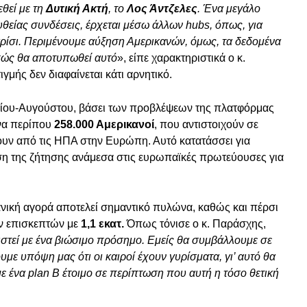
θεί με τη
Δυτική Ακτή
, το
Λος Άντζελες
. Ένα μεγάλο
θείας συνδέσεις, έρχεται μέσω άλλων hubs, όπως, για
ρίσι. Περιμένουμε αύξηση Αμερικανών, όμως, τα δεδομένα
 πώς θα αποτυπωθεί αυτό
», είπε χαρακτηριστικά ο κ.
γμής δεν διαφαίνεται κάτι αρνητικό.
ουλίου-Αυγούστου, βάσει των προβλέψεων της πλατφόρμας
ήνα περίπου
258.000 Αμερικανοί
, που αντιστοιχούν σε
υν από τις ΗΠΑ στην Ευρώπη. Αυτό κατατάσσει για
η της ζήτησης ανάμεσα στις ευρωπαϊκές πρωτεύουσες για
ανική αγορά αποτελεί σημαντικό πυλώνα, καθώς και πέρσι
ων επισκεπτών με
1,1 εκατ.
Όπως τόνισε ο κ. Παράσχης,
χιστεί με ένα βιώσιμο πρόσημο. Εμείς θα συμβάλλουμε σε
με υπόψη μας ότι οι καιροί έχουν γυρίσματα, γι’ αυτό θα
με ένα plan B έτοιμο σε περίπτωση που αυτή η τόσο θετική