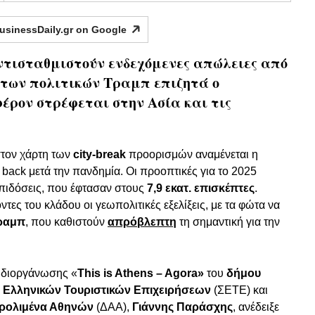
usinessDaily.gr on
Google
ντισταθμιστούν ενδεχόμενες απώλειες από
 των πολιτικών Τραμπ επιζητά ο
φέρον στρέφεται στην Ασία και τις
τον χάρτη των
city-break
προορισμών αναμένεται η
 back μετά την πανδημία. Οι προοπτικές για το 2025
 επιδόσεις, που έφτασαν στους
7,9 εκατ. επισκέπτες
.
ες του κλάδου οι γεωπολιτικές εξελίξεις, με τα φώτα να
ραμπ
, που καθιστούν
απρόβλεπτη
τη σημαντική για την
ς διοργάνωσης «
This is Athens – Agora»
του
δήμου
 Ελληνικών Τουριστικών Επιχειρήσεων
(ΣΕΤΕ) και
ερολιμένα Αθηνών
(ΔΑΑ),
Γιάννης Παράσχης
, ανέδειξε