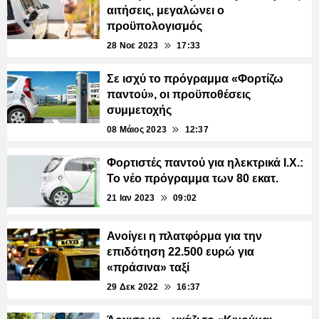
αιτήσεις, μεγαλώνει ο
προϋπολογισμός
28 Νοε 2023
17:33
Σε ισχύ το πρόγραμμα «Φορτίζω
παντού», οι προϋποθέσεις
συμμετοχής
08 Μάιος 2023
12:37
Φορτιστές παντού για ηλεκτρικά Ι.Χ.:
Το νέο πρόγραμμα των 80 εκατ.
21 Ιαν 2023
09:02
Ανοίγει η πλατφόρμα για την
επιδότηση 22.500 ευρώ για
«πράσινα» ταξί
29 Δεκ 2022
16:37