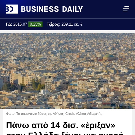
ΓΔ:
2615.07
0.25%
Τζίρος:
239.11 εκ. €
Τελ. ενημέρωση:
17:25:01
Φωτο: Το τσιμεντένιο δάσος της Αθήνας. Credit: Αλέκος Λιδωρικής
Πάνω από 14 δισ. «έριξαν»