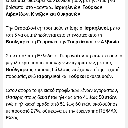
επενδυτές διαφορετικών εθνικοτήτων, με την Αττική να
βρίσκεται στο «ραντάρ»
Ισραηλινών, Τούρκων,
Λιβανέζων, Κινέζων και Ουκρανών
.
Την Θεσσαλονίκη προτιμούν επίσης οι
Ισραηλινοί
, με το
τοπ 5 να συμπληρώνεται από επενδυτές από τη
Βουλγαρία
, τη
Γερμανία
, την
Τουρκία
και την
Αλβανία
.
Στην υπόλοιπη Ελλάδα, οι Γερμανοί αντιπροσωπεύουν το
μεγαλύτερο ποσοστό των ξένων αγοραστών, με τους
Βούλγαρους
και τους
Γάλλους
να έχουν επίσης ισχυρή
παρουσία, ενώ
Ισραηλινοί
και
Τούρκοι
ακολουθούν.
Όσον αφορά το ηλικιακό προφίλ των ξένων αγοραστών,
τέσσερις στους δέκα ήταν ηλικίας από
41 έως 50 ετών
,
ενώ η ηλικιακή ομάδα από 51 έως 60 ετών ακολούθησε
με ποσοστό 27%, σύμφωνα με την έρευνα της RE/MAX
Ελλάς.