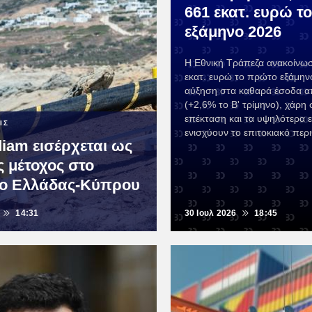
661 εκατ. ευρώ το
εξάμηνο 2026
Η Εθνική Τράπεζα ανακοίνω
εκατ. ευρώ το πρώτο εξάμην
αύξηση στα καθαρά έσοδα α
(+2,6% το Β' τρίμηνο), χάρη
επέκταση και τα υψηλότερα ε
ΙΣ
ενισχύουν το επιτοκιακό περ
diam εισέρχεται ως
ς μέτοχος στο
ο Ελλάδας-Κύπρου
14:31
30 Ιουλ 2026
18:45