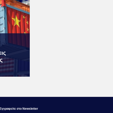
εις
ς
Εγγραφεiτε στο Newsletter