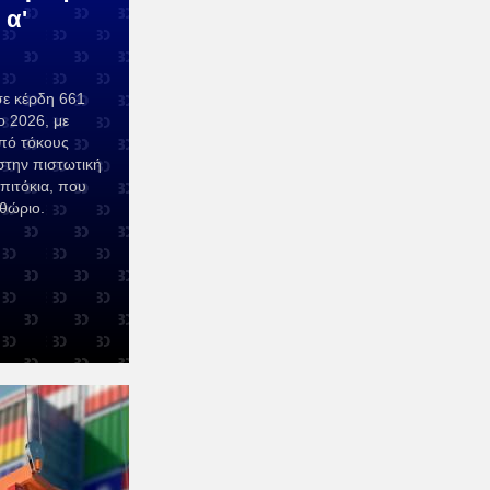
 α'
σε κέρδη 661
ο 2026, με
πό τόκους
 στην πιστωτική
πιτόκια, που
ιθώριο.