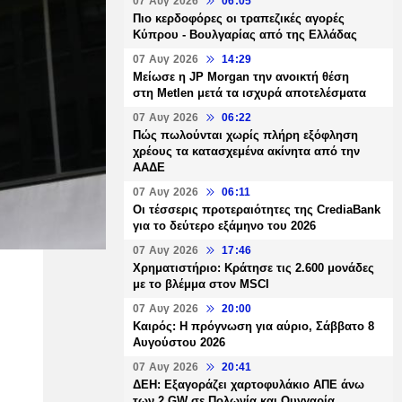
07 Αυγ 2026
06:05
Πιο κερδοφόρες οι τραπεζικές αγορές
Κύπρου - Βουλγαρίας από της Ελλάδας
07 Αυγ 2026
14:29
Μείωσε η JP Morgan την ανοικτή θέση
στη Metlen μετά τα ισχυρά αποτελέσματα
07 Αυγ 2026
06:22
Πώς πωλούνται χωρίς πλήρη εξόφληση
χρέους τα κατασχεμένα ακίνητα από την
ΑΑΔΕ
07 Αυγ 2026
06:11
Οι τέσσερις προτεραιότητες της CrediaBank
για το δεύτερο εξάμηνο του 2026
07 Αυγ 2026
17:46
Χρηματιστήριο: Κράτησε τις 2.600 μονάδες
με το βλέμμα στον MSCI
07 Αυγ 2026
20:00
Καιρός: Η πρόγνωση για αύριο, Σάββατο 8
Αυγούστου 2026
07 Αυγ 2026
20:41
ΔΕΗ: Εξαγοράζει χαρτοφυλάκιο ΑΠΕ άνω
των 2 GW σε Πολωνία και Ουγγαρία