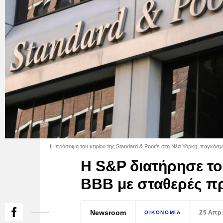
Η πρόσοψη του κτιρίου της Standard & Poor's στη Νέα Υόρκη, παγκόσμι
Η S&P διατήρησε το
BBB με σταθερές π
Newsroom
25 Απρ
ΟΙΚΟΝΟΜΙΑ