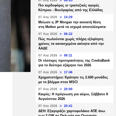
07 Αυγ 2026
06:05
Πιο κερδοφόρες οι τραπεζικές αγορές
Κύπρου - Βουλγαρίας από της Ελλάδας
07 Αυγ 2026
14:29
Μείωσε η JP Morgan την ανοικτή θέση
στη Metlen μετά τα ισχυρά αποτελέσματα
07 Αυγ 2026
06:22
Πώς πωλούνται χωρίς πλήρη εξόφληση
χρέους τα κατασχεμένα ακίνητα από την
ΑΑΔΕ
07 Αυγ 2026
06:11
Οι τέσσερις προτεραιότητες της CrediaBank
για το δεύτερο εξάμηνο του 2026
07 Αυγ 2026
17:46
Χρηματιστήριο: Κράτησε τις 2.600 μονάδες
με το βλέμμα στον MSCI
07 Αυγ 2026
20:00
Καιρός: Η πρόγνωση για αύριο, Σάββατο 8
Αυγούστου 2026
07 Αυγ 2026
20:41
ΔΕΗ: Εξαγοράζει χαρτοφυλάκιο ΑΠΕ άνω
των 2 GW σε Πολωνία και Ουγγαρία