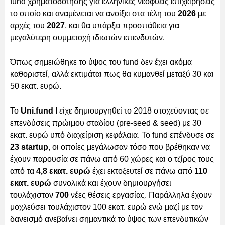
fund χρηματοδότησης για ελληνικές νεοφυείς επιχειρήσεις
το οποίο και αναμένεται να ανοίξει στα τέλη του
2026
με
αρχές του
2027
, και θα υπάρξει προσπάθεια για
μεγαλύτερη συμμετοχή ιδιωτών επενδυτών.
Όπως σημειώθηκε το ύψος του fund δεν έχει ακόμα
καθοριστεί, αλλά εκτιμάται πως θα κυμανθεί μεταξύ 30 και
50 εκατ. ευρώ.
Το
Uni.fund Ι
είχε δημιουργηθεί το 2018 στοχεύοντας σε
επενδύσεις πρώιμου σταδίου (pre-seed & seed) με 30
εκατ. ευρώ υπό διαχείριση κεφάλαια. Το fund επένδυσε σε
23 startup
, οι οποίες μεγάλωσαν τόσο που βρέθηκαν να
έχουν παρουσία σε πάνω από 60 χώρες και ο τζίρος τους
από τα
4,8 εκατ. ευρώ
έχει εκτοξευτεί σε πάνω από
110
εκατ. ευρώ
συνολικά και έχουν δημιουργήσει
τουλάχιστον
700
νέες θέσεις εργασίας. Παράλληλα έχουν
μοχλεύσει τουλάχιστον 100 εκατ. ευρώ ενώ μαζί με τον
δανεισμό ανεβαίνει σημαντικά το ύψος των επενδυτικών