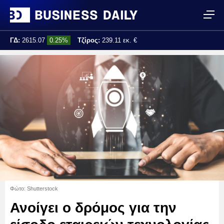
ΓΔ:
2615.07
0.25%
Τζίρος:
239.11 εκ. €
Τελ. ενημέρωση:
17:25:01
Φώτο: Shutterstock
Ανοίγει ο δρόμος για την