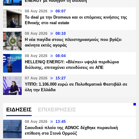
ENERGY με «οδηγό» τη διύλιση
08 Αυγ 2026
08:07
Το deal με την Dromeus και οι επόμενες κινήσεις της
Εθνικής στο real estate
08 Αυγ 2026
08:10
Η νέα παγίδα στους πλειστηριασμούς που βγάζει
ακίνητα εκτός αγοράς
08 Αυγ 2026
08:04
HELLENiQ ENERGY: «Βλέπει» υψηλά περιθώρια
διύλισης, επιταχύνει επενδύσεις σε ΑΠΕ
07 Αυγ 2026
15:27
ΥΠΠΟ: 1.106.000 ευρώ σε Πολυθεματικά Φεστιβάλ σε
όλη την Ελλάδα
ΕΙΔΗΣΕΙΣ
ΕΠΙΧΕΙΡΗΣΕΙΣ
08 Αυγ 2026
13:45
Σαουδικό πλοίο της ADNOC δέχθηκε πυραυλική
επίθεση στα Στενά Ορμούζ