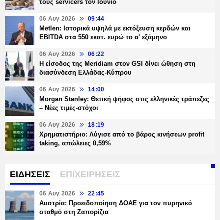
τους servicers τον Ιούνιο
06 Αυγ 2026
09:44
Metlen: Ιστορικά υψηλά με εκτόξευση κερδών και
EBITDA στα 550 εκατ. ευρώ το α' εξάμηνο
06 Αυγ 2026
06:22
Η είσοδος της Meridiam στον GSI δίνει ώθηση στη
διασύνδεση Ελλάδας-Κύπρου
06 Αυγ 2026
14:00
Morgan Stanley: Θετική ψήφος στις ελληνικές τράπεζες
– Νέες τιμές-στόχοι
06 Αυγ 2026
18:19
Χρηματιστήριο: Λύγισε από το βάρος κινήσεων profit
taking, απώλειες 0,59%
ΕΙΔΗΣΕΙΣ
ΕΠΙΧΕΙΡΗΣΕΙΣ
06 Αυγ 2026
22:45
Αυστρία: Προειδοποίηση ΔΟΑΕ για τον πυρηνικό
σταθμό στη Ζαπορίζια