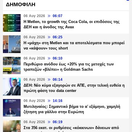
ΔΗΜΟΦΙΛΗ
06 Αυγ 2026
06:07
H Metlen, το growth της Coca Cola, οι επιδόσεις της
ΔΕΗ και η άνοδος της Avax
06 Αυγ 2026
06:25
H «μάχη» στη Metlen και τα αποτελέσματα που μπορεί
να «κάψουν» τους short
06 Αυγ 2026
06:10
Περιθώριο ανόδου έως +20% για τις μετοχές των
τραπεζών «βλέπει» η Goldman Sachs
06 Αυγ 2026
06:14
ΔΕΗ: Νέο κύμα εξαγορών σε ΑΠΕ, στην τελική ευθεία η
πρώτη φάση του data center
06 Αυγ 2026
14:16
Μυτιληναίος: Σημαντικό βήμα το α' εξάμηνο, χαμηλή
ζήτηση για γάλλιο στην Ευρώπη
06 Αυγ 2026
06:19
Στα 356 εκατ. οι ρυθμίσεις «κόκκινων» δάνειων από