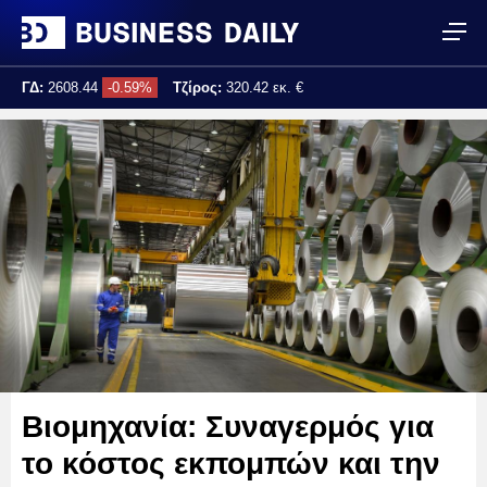
ΓΔ:
2608.44
-0.59%
Τζίρος:
320.42 εκ. €
Τελ. ενημέρωση:
17:25:02
Βιομηχανία: Συναγερμός για
το κόστος εκπομπών και την