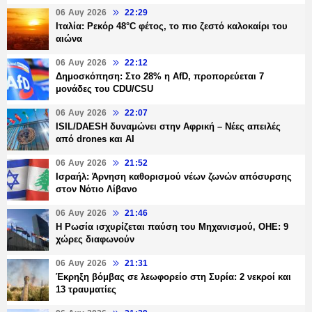
06 Αυγ 2026
22:29
Ιταλία: Ρεκόρ 48°C φέτος, το πιο ζεστό καλοκαίρι του
αιώνα
06 Αυγ 2026
22:12
Δημοσκόπηση: Στο 28% η AfD, προπορεύεται 7
μονάδες του CDU/CSU
06 Αυγ 2026
22:07
ISIL/DAESH δυναμώνει στην Αφρική – Νέες απειλές
από drones και AI
06 Αυγ 2026
21:52
Ισραήλ: Άρνηση καθορισμού νέων ζωνών απόσυρσης
στον Νότιο Λίβανο
06 Αυγ 2026
21:46
Η Ρωσία ισχυρίζεται παύση του Μηχανισμού, ΟΗΕ: 9
χώρες διαφωνούν
06 Αυγ 2026
21:31
Έκρηξη βόμβας σε λεωφορείο στη Συρία: 2 νεκροί και
13 τραυματίες