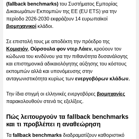
(fallback benchmarks)
του Συστήματος Εμπορίας
Δικαιωμάτων Εκπομπών της ΕΕ (EU ETS) για την
περίοδο 2026-2030 εκφράζουν 14 ευρωπαϊκοί
βιομηχανικοί
κλάδοι.
Σε επιστολή τους με αποδέκτη την πρόεδρο της
Κομισιόν
,
Ούρσουλα φον ντερ Λάιεν,
κρούουν τον
κώδωνα του κινδύνου για την πιθανότητα δυσανάλογης
και επιστημονικά αδικαιολόγητης αύξησης του κόστους
εκπομπών αλλά και υπονόμευσης στην
ανταγωνιστικότητα κυρίως των
ενεργοβόρων κλάδων.
Την ίδια στιγμή οι ελληνικές ενεργοβόρες
βιομηχανίες
παρακολουθούν στενά τις εξελίξεις.
Πώς λειτουργούν τα fallback benchmarks
και τι προβλέπει η αναθεώρηση
Τα
fallback benchmarks
διαδραματίζουν καθοριστικό