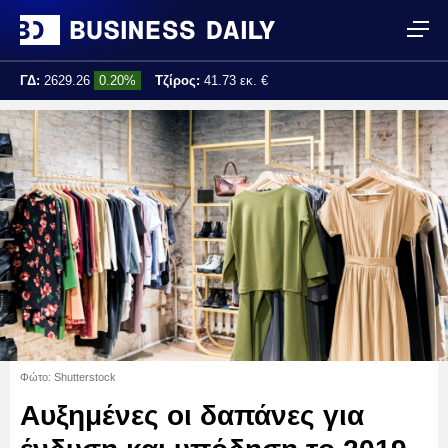
ΓΔ:
2629.26
0.20%
Τζίρος:
41.73 εκ. €
Τελ. ενημέρωση:
10:57:36
Φώτο: Shutterstock
Αυξημένες οι δαπάνες για