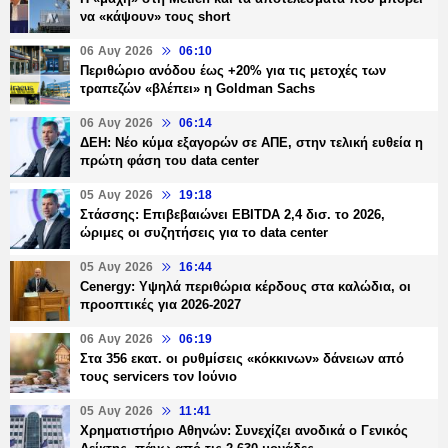
να «κάψουν» τους short
06 Αυγ 2026
06:10
Περιθώριο ανόδου έως +20% για τις μετοχές των
τραπεζών «βλέπει» η Goldman Sachs
06 Αυγ 2026
06:14
ΔΕΗ: Νέο κύμα εξαγορών σε ΑΠΕ, στην τελική ευθεία η
πρώτη φάση του data center
05 Αυγ 2026
19:18
Στάσσης: Επιβεβαιώνει EBITDA 2,4 δισ. το 2026,
ώριμες οι συζητήσεις για το data center
05 Αυγ 2026
16:44
Cenergy: Υψηλά περιθώρια κέρδους στα καλώδια, οι
προοπτικές για 2026-2027
06 Αυγ 2026
06:19
Στα 356 εκατ. οι ρυθμίσεις «κόκκινων» δάνειων από
τους servicers τον Ιούνιο
05 Αυγ 2026
11:41
Χρηματιστήριο Αθηνών: Συνεχίζει ανοδικά ο Γενικός