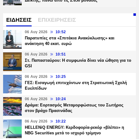
Δείκτης, πάνω από τις 2.630 μονάδες
ΕΙΔΗΣΕΙΣ
ΕΠΙΧΕΙΡΗΣΕΙΣ
06 Αυγ 2026
10:52
Παρατυπίες στα «Σπιτάκια Ανακύκλωσης» και
ανάκτηση 40 εκατ. ευρώ
06 Αυγ 2026
10:51
Στ. Παπασταύρου: Η συμφωνία δίνει νέα ώθηση για το
GSI
06 Αυγ 2026
10:25
ΓΕΣ: Εισαγωγή επιτυχόντων στη Στρατιωτική Σχολή
Ευελπίδων
06 Αυγ 2026
10:24
Δράμα: Εορτασμός Μεταμορφώσεως του Σωτήρος
στον βράχο Πρασινάδας
06 Αυγ 2026
10:22
HELLENiQ ENERGY: Κερδοφορία-ρεκόρ «βλέπει» η
NBG Securities μετά το ισχυρό τρίμηνο