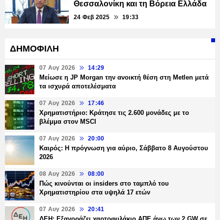
Θεσσαλονίκη και τη Βόρεια Ελλάδα
24 Φεβ 2025
19:33
ΔΗΜΟΦΙΛΗ
07 Αυγ 2026
14:29
Μείωσε η JP Morgan την ανοικτή θέση στη Metlen μετά
τα ισχυρά αποτελέσματα
07 Αυγ 2026
17:46
Χρηματιστήριο: Κράτησε τις 2.600 μονάδες με το
βλέμμα στον MSCI
07 Αυγ 2026
20:00
Καιρός: Η πρόγνωση για αύριο, Σάββατο 8 Αυγούστου
2026
08 Αυγ 2026
08:00
Πώς κινούνται οι insiders στο ταμπλό του
Χρηματιστηρίου στα υψηλά 17 ετών
07 Αυγ 2026
20:41
ΔΕΗ: Εξαγοράζει χαρτοφυλάκιο ΑΠΕ άνω των 2 GW σε