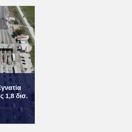
Εγνατία
 1,8 δισ.
ς