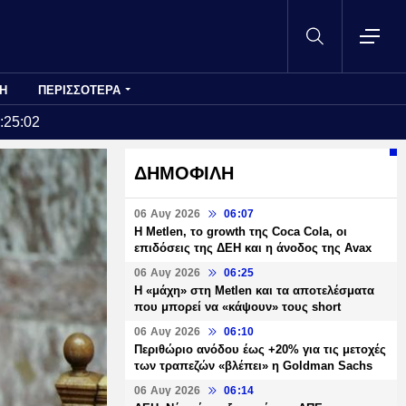
Η
ΠΕΡΙΣΣΟΤΕΡΑ
:25:02
ΔΗΜΟΦΙΛΗ
06 Αυγ 2026
06:07
H Metlen, το growth της Coca Cola, οι
επιδόσεις της ΔΕΗ και η άνοδος της Avax
06 Αυγ 2026
06:25
H «μάχη» στη Metlen και τα αποτελέσματα
που μπορεί να «κάψουν» τους short
06 Αυγ 2026
06:10
Περιθώριο ανόδου έως +20% για τις μετοχές
των τραπεζών «βλέπει» η Goldman Sachs
06 Αυγ 2026
06:14