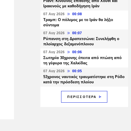
Ριάντ: Κίνδυνος επίθεσης από Χούθι και
Ιρακινούς με καθοδήγηση Ιράν
07 Αυγ 2026
00:08
Τραμπ: Ο πόλεμος με το Ιράν θα λήξει
σύντομα
07 Αυγ 2026
00:07
Ρύπανση στη Δραπετσώνα: Συνελήφθη ο
πλοίαρχος δεξαμενόπλοιου
07 Αυγ 2026
00:06
Σωτηρία 30χρονης έπειτα από πτώση από
τη γέφυρα της Χαλκίδας
07 Αυγ 2026
00:05
53χρονος ναυτικός τραυματίστηκε στη Ρόδο
κατά την πρόσδεση πλοίου
ΠΕΡΙΣΣΟΤΕΡΑ