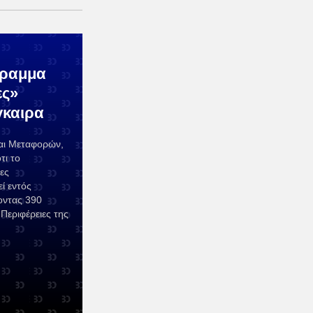
γραμμα
ες»
γκαιρα
ι Μεταφορών,
τι το
ες
ί εντός
οντας 390
Περιφέρειες της