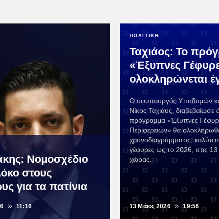
ΠΟΛΙΤΙΚΗ
Ταχιάος: Το πρό
«Έξυπνες Γέφυρ
ολοκληρώνεται έ
Ο υφυπουργός Υποδομών κα
Νίκος Ταχιάος, διαβεβαίωσε ό
πρόγραμμα «Έξυπνες Γέφυρ
Περιφερειών» θα ολοκληρωθε
χρονοδιαγράμματος, καλύπτ
γέφυρες ως το 2026, στις 13 
κης: Νομοσχέδιο
χώρας.
λόκο στους
υς για τα πατίνια
26
11:16
13 Μάιος 2026
19:56