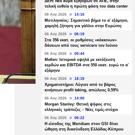
ΔΕΗ: Νέο κύμα εξαγορών σε ΑΠΕ, στην
τελική ευθεία η πρώτη φάση του data center
06 Αυγ 2026
14:16
Μυτιληναίος: Σημαντικό βήμα το α' εξάμηνο,
χαμηλή ζήτηση για γάλλιο στην Ευρώπη
06 Αυγ 2026
06:19
Στα 356 εκατ. οι ρυθμίσεις «κόκκινων»
δάνειων από τους servicers τον Ιούνιο
06 Αυγ 2026
09:44
Metlen: Ιστορικά υψηλά με εκτόξευση
κερδών και EBITDA στα 550 εκατ. ευρώ το α'
εξάμηνο
06 Αυγ 2026
18:19
Χρηματιστήριο: Λύγισε από το βάρος
κινήσεων profit taking, απώλειες 0,59%
06 Αυγ 2026
14:00
Morgan Stanley: Θετική ψήφος στις
ελληνικές τράπεζες – Νέες τιμές-στόχοι
06 Αυγ 2026
06:22
Η είσοδος της Meridiam στον GSI δίνει
ώθηση στη διασύνδεση Ελλάδας-Κύπρου