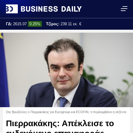
ΓΔ:
2615.07
0.25%
Τζίρος:
239.11 εκ. €
Τελ. ενημέρωση:
17:25:01
Στις Βρυξέλλες ο Πιερρακάκης για Eurogroup και ECOFIN, τι περιλαμβάνει η ατζέντα
Πιερρακάκης: Απέκλεισε το