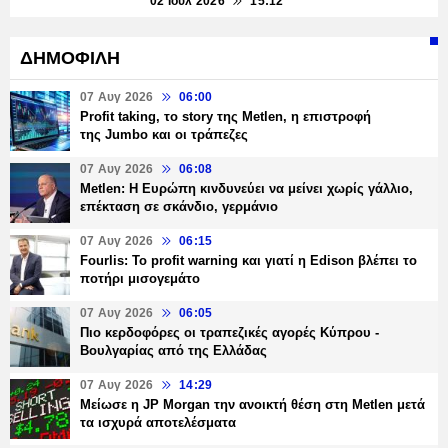
02 Ιουλ 2026
15:12
ΔΗΜΟΦΙΛΗ
07 Αυγ 2026
06:00
Profit taking, το story της Metlen, η επιστροφή
της Jumbo και οι τράπεζες
07 Αυγ 2026
06:08
Metlen: Η Ευρώπη κινδυνεύει να μείνει χωρίς γάλλιο,
επέκταση σε σκάνδιο, γερμάνιο
07 Αυγ 2026
06:15
Fourlis: Το profit warning και γιατί η Edison βλέπει το
ποτήρι μισογεμάτο
07 Αυγ 2026
06:05
Πιο κερδοφόρες οι τραπεζικές αγορές Κύπρου -
Βουλγαρίας από της Ελλάδας
07 Αυγ 2026
14:29
Μείωσε η JP Morgan την ανοικτή θέση στη Metlen μετά
τα ισχυρά αποτελέσματα