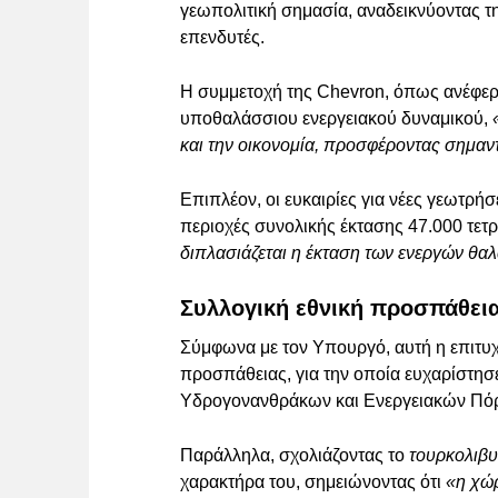
γεωπολιτική σημασία, αναδεικνύοντας τ
επενδυτές.
Η συμμετοχή της Chevron, όπως ανέφερε
υποθαλάσσιου ενεργειακού δυναμικού,
και την οικονομία, προσφέροντας σημαν
Επιπλέον, οι ευκαιρίες για νέες γεωτρή
περιοχές συνολικής έκτασης 47.000 τετ
διπλασιάζεται η έκταση των ενεργών θ
Συλλογική εθνική προσπάθεια
Σύμφωνα με τον Υπουργό, αυτή η επιτυχ
προσπάθειας, για την οποία ευχαρίστησε
Υδρογονανθράκων και Ενεργειακών Πό
Παράλληλα, σχολιάζοντας το
τουρκολιβυ
χαρακτήρα του, σημειώνοντας ότι
«η χώρ