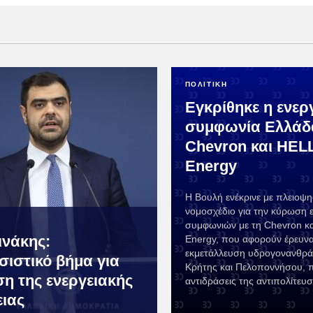
ΠΟΛΙΤΙΚΗ
Εγκρίθηκε η ενερ
συμφωνία Ελλάδ
Chevron και HEL
Energy
Η Βουλή ενέκρινε με πλειοψη
νομοσχέδιο για την κύρωση 
συμφωνιών με τη Chevron και
ινάκης:
Energy, που αφορούν έρευνα
εκμετάλλευση υδρογονανθρά
ιστικό βήμα για
Κρήτης και Πελοποννήσου, π
ση της ενεργειακής
αντιδράσεις της αντιπολίτευσ
ιας