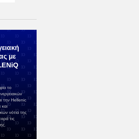
γειακή
ας με
LENiQ
φία το
ενεργειακών
 την Hellenic
 και
κων νότια της
αρά τις
ης.