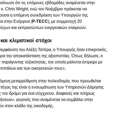
κοίνωσε ότι τις επόμενες εβδομάδες αναμένεται στην
. Chris Wright, ενώ τον Νοέμβριο πρόκειται να
ύουσα η επόμενη συνεδρίαση των Υπουργών της
α στην Ενέργεια (
P-TECC
), με συμμετοχή 20
ούχων και εκπροσώπων ενεργειακών εταιρειών.
και κλιματικοί στόχοι
νεμφάνιση του Αλέξη Τσίπρα, ο Υπουργός ήταν επικριτικός,
ή για την αποκατάσταση της αξιοπιστίας. Όπως δήλωσε, ο
 παράγοντας τοξικότητας, την οποία μάλιστα έστρεψε με
ντιπάλων και των οικογενειών τους»
.
αζόμενη μεταρρύθμιση στην πολεοδομία, που προωθείται
στόχος της είναι η ενσωμάτωση των Υπηρεσιών Δόμησης
ς τον δρόμο για ένα σύγχρονο, διαφανές και πλήρως
τήσεων»
, γεγονός που αναμένεται να συμβάλει στην
ών στον κλάδο της οικοδομής.