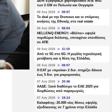
ΔΕΗ: Εξαγοράζει χαρτοφυλάκιο ΑΠΕ άνω
των 2 GW σε Πολωνία και Ουγγαρία
08 Αυγ 2026
08:07
Το deal με την Dromeus και οι επόμενες
κινήσεις της Εθνικής στο real estate
08 Αυγ 2026
08:04
HELLENiQ ENERGY: «Βλέπει» υψηλά
περιθώρια διύλισης, επιταχύνει επενδύσεις
σε ΑΠΕ
08 Αυγ 2026
11:19
Από το 5G στο 6G: Η μεγάλη τεχνολογική
μετάβαση και η θέση της Ελλάδας
08 Αυγ 2026
08:07
Η ΕΑΤ με «προίκα» 2 δισ. στηρίζει δάνεια
έως 5 δισ. για μικρομεσαίες
07 Αυγ 2026
20:46
ΑΑΔΕ: Ξανά διαθέσιμο το ΕΑΕ 2025 για
διορθώσεις από παραγωγούς
07 Αυγ 2026
19:14
Καλαφάτης: 20.000 νέες θέσεις υψηλής
εξειδίκευσης σε 7 χρόνια στην Ελλάδα