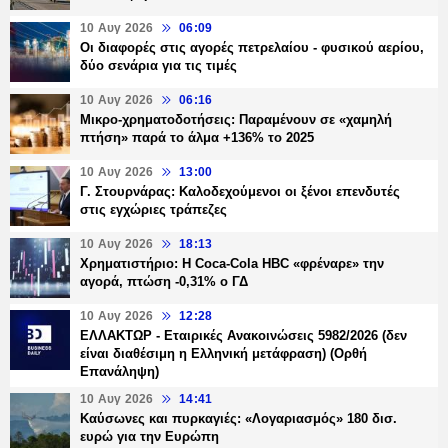
10 Αυγ 2026
06:09
Οι διαφορές στις αγορές πετρελαίου - φυσικού αερίου,
δύο σενάρια για τις τιμές
10 Αυγ 2026
06:16
Μικρο-χρηματοδοτήσεις: Παραμένουν σε «χαμηλή
πτήση» παρά το άλμα +136% το 2025
10 Αυγ 2026
13:00
Γ. Στουρνάρας: Καλοδεχούμενοι οι ξένοι επενδυτές
στις εγχώριες τράπεζες
10 Αυγ 2026
18:13
Χρηματιστήριο: Η Coca-Cola ΗBC «φρέναρε» την
αγορά, πτώση -0,31% ο ΓΔ
10 Αυγ 2026
12:28
ΕΛΛΑΚΤΩΡ - Εταιρικές Ανακοινώσεις 5982/2026 (δεν
είναι διαθέσιμη η Ελληνική μετάφραση) (Ορθή
Επανάληψη)
10 Αυγ 2026
14:41
Καύσωνες και πυρκαγιές: «Λογαριασμός» 180 δισ.
ευρώ για την Ευρώπη