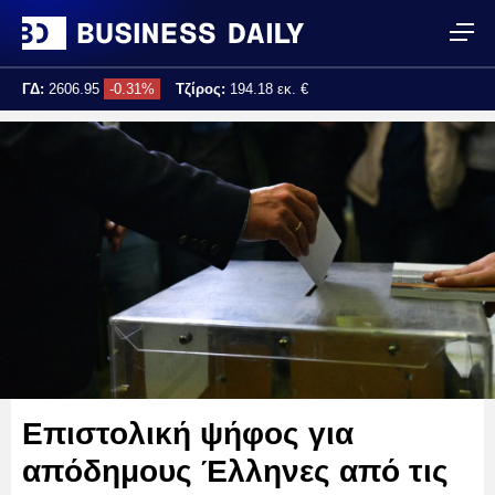
ΓΔ:
2606.95
-0.31%
Τζίρος:
194.18 εκ. €
Τελ. ενημέρωση:
17:25:00
Επιστολική ψήφος για
απόδημους Έλληνες από τις