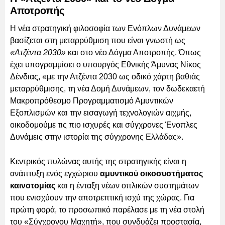
Αποτροπής
Η νέα στρατηγική φιλοσοφία των Ενόπλων Δυνάμεων
βασίζεται στη μεταρρύθμιση που είναι γνωστή ως
«Ατζέντα 2030»
και στο νέο Δόγμα Αποτροπής. Όπως
έχει υπογραμμίσει ο υπουργός Εθνικής Άμυνας Νίκος
Δένδιας, «με την Ατζέντα 2030 ως οδικό χάρτη βαθιάς
μεταρρύθμισης, τη νέα Δομή Δυνάμεων, τον δωδεκαετή
Μακροπρόθεσμο Προγραμματισμό Αμυντικών
Εξοπλισμών και την εισαγωγή τεχνολογιών αιχμής,
οικοδομούμε τις πιο ισχυρές και σύγχρονες Ένοπλες
Δυνάμεις στην ιστορία της σύγχρονης Ελλάδας».
Κεντρικός πυλώνας αυτής της στρατηγικής είναι η
ανάπτυξη ενός εγχώριου
αμυντικού οικοσυστήματος
καινοτομίας
και η ένταξη νέων οπλικών συστημάτων
που ενισχύουν την αποτρεπτική ισχύ της χώρας. Για
πρώτη φορά, το προσωπικό παρέλασε με τη νέα στολή
του «Σύγχρονου Μαχητή», που συνδυάζει προστασία,