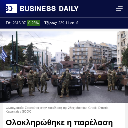
ΓΔ:
2615.07
0.25%
Τζίρος:
239.11 εκ. €
Τελ. ενημέρωση:
17:25:01
Φωτογραφία: Στρατιώτες στην παρέλαση της 25ης Μαρτίου. Credit: Dimitris
Kapantais / SOOC
Ολοκληρώθηκε η παρέλαση