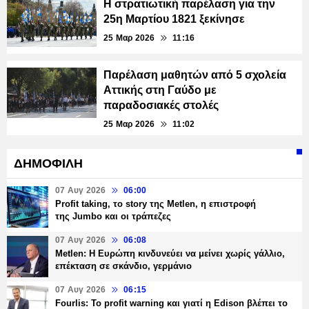
Η στρατιωτική παρέλαση για την
25η Μαρτίου 1821 ξεκίνησε
25 Μαρ 2026
11:16
Παρέλαση μαθητών από 5 σχολεία
Αττικής στη Γαύδο με
παραδοσιακές στολές
25 Μαρ 2026
11:02
ΔΗΜΟΦΙΛΗ
07 Αυγ 2026
06:00
Profit taking, το story της Metlen, η επιστροφή
της Jumbo και οι τράπεζες
07 Αυγ 2026
06:08
Metlen: Η Ευρώπη κινδυνεύει να μείνει χωρίς γάλλιο,
επέκταση σε σκάνδιο, γερμάνιο
07 Αυγ 2026
06:15
Fourlis: Το profit warning και γιατί η Edison βλέπει το