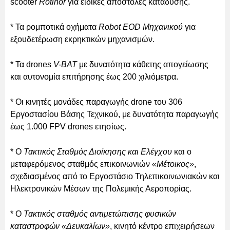
scooter
Rotinor
για ειδικές αποστολές κατάδυσης.
* Τα ρομποτικά οχήματα
Robot EOD Μηχανικού
για
εξουδετέρωση εκρηκτικών μηχανισμών.
* Τα drones
V-BAT
με δυνατότητα κάθετης απογείωσης
και αυτονομία επιτήρησης έως 200 χιλιόμετρα.
* Οι κινητές μονάδες παραγωγής drone του 306
Εργοστασίου Βάσης Τεχνικού, με δυνατότητα παραγωγής
έως 1.000 FPV drones ετησίως.
* Ο
Τακτικός Σταθμός Διοίκησης και Ελέγχου
και ο
μεταφερόμενος σταθμός επικοινωνιών
«Μέτοικος»
,
σχεδιασμένος από το Εργοστάσιο Τηλεπικοινωνιακών και
Ηλεκτρονικών Μέσων της Πολεμικής Αεροπορίας.
* Ο
Τακτικός σταθμός αντιμετώπισης φυσικών
καταστροφών «Δευκαλίων»
, κινητό κέντρο επιχειρήσεων