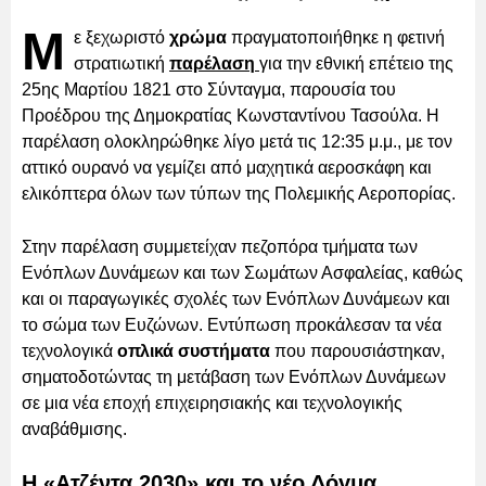
Μ
ε ξεχωριστό
χρώμα
πραγματοποιήθηκε η φετινή
στρατιωτική
παρέλαση
για την εθνική επέτειο της
25ης Μαρτίου 1821 στο Σύνταγμα, παρουσία του
Προέδρου της Δημοκρατίας Κωνσταντίνου Τασούλα. Η
παρέλαση ολοκληρώθηκε λίγο μετά τις 12:35 μ.μ., με τον
αττικό ουρανό να γεμίζει από μαχητικά αεροσκάφη και
ελικόπτερα όλων των τύπων της Πολεμικής Αεροπορίας.
Στην παρέλαση συμμετείχαν πεζοπόρα τμήματα των
Ενόπλων Δυνάμεων και των Σωμάτων Ασφαλείας, καθώς
και οι παραγωγικές σχολές των Ενόπλων Δυνάμεων και
το σώμα των Ευζώνων. Εντύπωση προκάλεσαν τα νέα
τεχνολογικά
οπλικά συστήματα
που παρουσιάστηκαν,
σηματοδοτώντας τη μετάβαση των Ενόπλων Δυνάμεων
σε μια νέα εποχή επιχειρησιακής και τεχνολογικής
αναβάθμισης.
Η «Ατζέντα 2030» και το νέο Δόγμα