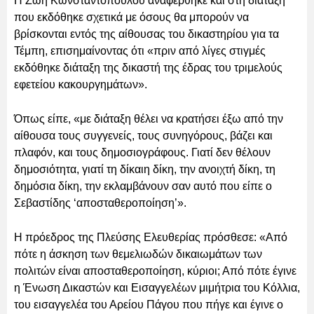
Η Ζωή Κωνσταντοπούλου αναφέρθηκε και στη διάταξη
που εκδόθηκε σχετικά με όσους θα μπορούν να
βρίσκονται εντός της αίθουσας του δικαστηρίου για τα
Τέμπη, επισημαίνοντας ότι «πριν από λίγες στιγμές
εκδόθηκε διάταξη της δικαστή της έδρας του τριμελούς
εφετείου κακουργημάτων».
Όπως είπε, «με διάταξη θέλει να κρατήσει έξω από την
αίθουσα τους συγγενείς, τους συνηγόρους, βάζει και
πλαφόν, και τους δημοσιογράφους. Γιατί δεν θέλουν
δημοσιότητα, γιατί τη δίκαιη δίκη, την ανοιχτή δίκη, τη
δημόσια δίκη, την εκλαμβάνουν σαν αυτό που είπε ο
Σεβαστίδης ‘αποσταθεροποίηση’».
Η πρόεδρος της Πλεύσης Ελευθερίας πρόσθεσε: «Από
πότε η άσκηση των θεμελιωδών δικαιωμάτων των
πολιτών είναι αποσταθεροποίηση, κύριοι; Από πότε έγινε
η Ένωση Δικαστών και Εισαγγελέων μιμήτρια του Κόλλια,
του εισαγγελέα του Αρείου Πάγου που πήγε και έγινε ο