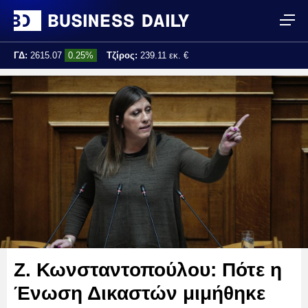
ΓΔ:
2615.07
0.25%
Τζίρος:
239.11 εκ. €
Τελ. ενημέρωση:
17:25:01
Ζ. Κωνσταντοπούλου: Πότε η
Ένωση Δικαστών μιμήθηκε