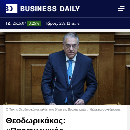
ΓΔ:
2615.07
0.25%
Τζίρος:
239.11 εκ. €
Τελ. ενημέρωση:
17:25:01
Ο Τάκης Θεοδωρικάκος μιλάει στο βήμα της Βουλής κατά τη διάρκεια συνεδρίασης.
Θεοδωρικάκος: