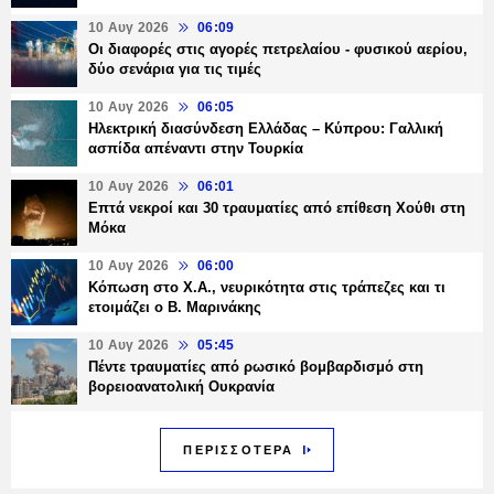
10 Αυγ 2026
06:09
Οι διαφορές στις αγορές πετρελαίου - φυσικού αερίου,
δύο σενάρια για τις τιμές
10 Αυγ 2026
06:05
Ηλεκτρική διασύνδεση Ελλάδας – Κύπρου: Γαλλική
ασπίδα απέναντι στην Τουρκία
10 Αυγ 2026
06:01
Επτά νεκροί και 30 τραυματίες από επίθεση Χούθι στη
Μόκα
10 Αυγ 2026
06:00
Κόπωση στο Χ.Α., νευρικότητα στις τράπεζες και τι
ετοιμάζει ο Β. Μαρινάκης
10 Αυγ 2026
05:45
Πέντε τραυματίες από ρωσικό βομβαρδισμό στη
βορειοανατολική Ουκρανία
ΠΕΡΙΣΣΟΤΕΡΑ