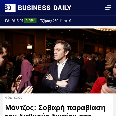
ΓΔ:
2615.07
0.25%
Τζίρος:
239.11 εκ. €
Τελ. ενημέρωση:
17:25:01
Φώτο: SOOC
Μάντζος: Σοβαρή παραβίαση