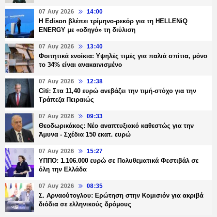
07 Αυγ 2026
14:00
Η Edison βλέπει τρίμηνο-ρεκόρ για τη HELLENiQ
ENERGY με «οδηγό» τη διύλιση
07 Αυγ 2026
13:40
Φοιτητικά ενοίκια: Υψηλές τιμές για παλιά σπίτια, μόνο
το 34% είναι ανακαινισμένο
07 Αυγ 2026
12:38
Citi: Στα 11,40 ευρώ ανεβάζει την τιμή-στόχο για την
Τράπεζα Πειραιώς
07 Αυγ 2026
09:33
Θεοδωρικάκος: Νέο αναπτυξιακό καθεστώς για την
Άμυνα - Σχέδια 150 εκατ. ευρώ
07 Αυγ 2026
15:27
ΥΠΠΟ: 1.106.000 ευρώ σε Πολυθεματικά Φεστιβάλ σε
όλη την Ελλάδα
07 Αυγ 2026
08:35
Σ. Αρναούτογλου: Ερώτηση στην Κομισιόν για ακριβά
διόδια σε ελληνικούς δρόμους