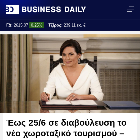
ΓΔ:
2615.07
0.25%
Τζίρος:
239.11 εκ. €
Τελ. ενημέρωση:
17:25:01
Έως 25/6 σε διαβούλευση το
νέο χωροταξικό τουρισμού –