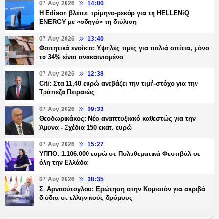
07 Αυγ 2026
14:00
Η Edison βλέπει τρίμηνο-ρεκόρ για τη HELLENiQ
ENERGY με «οδηγό» τη διύλιση
07 Αυγ 2026
13:40
Φοιτητικά ενοίκια: Υψηλές τιμές για παλιά σπίτια, μόνο
το 34% είναι ανακαινισμένο
07 Αυγ 2026
12:38
Citi: Στα 11,40 ευρώ ανεβάζει την τιμή-στόχο για την
Τράπεζα Πειραιώς
07 Αυγ 2026
09:33
Θεοδωρικάκος: Νέο αναπτυξιακό καθεστώς για την
Άμυνα - Σχέδια 150 εκατ. ευρώ
07 Αυγ 2026
15:27
ΥΠΠΟ: 1.106.000 ευρώ σε Πολυθεματικά Φεστιβάλ σε
όλη την Ελλάδα
07 Αυγ 2026
08:35
Σ. Αρναούτογλου: Ερώτηση στην Κομισιόν για ακριβά
διόδια σε ελληνικούς δρόμους