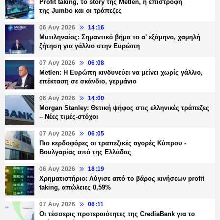
Profit taking, το story της Metlen, η επιστροφή
της Jumbo και οι τράπεζες
06 Αυγ 2026
14:16
Μυτιληναίος: Σημαντικό βήμα το α' εξάμηνο, χαμηλή
ζήτηση για γάλλιο στην Ευρώπη
07 Αυγ 2026
06:08
Metlen: Η Ευρώπη κινδυνεύει να μείνει χωρίς γάλλιο,
επέκταση σε σκάνδιο, γερμάνιο
06 Αυγ 2026
14:00
Morgan Stanley: Θετική ψήφος στις ελληνικές τράπεζες
– Νέες τιμές-στόχοι
07 Αυγ 2026
06:05
Πιο κερδοφόρες οι τραπεζικές αγορές Κύπρου -
Βουλγαρίας από της Ελλάδας
06 Αυγ 2026
18:19
Χρηματιστήριο: Λύγισε από το βάρος κινήσεων profit
taking, απώλειες 0,59%
07 Αυγ 2026
06:11
Οι τέσσερις προτεραιότητες της CrediaBank για το