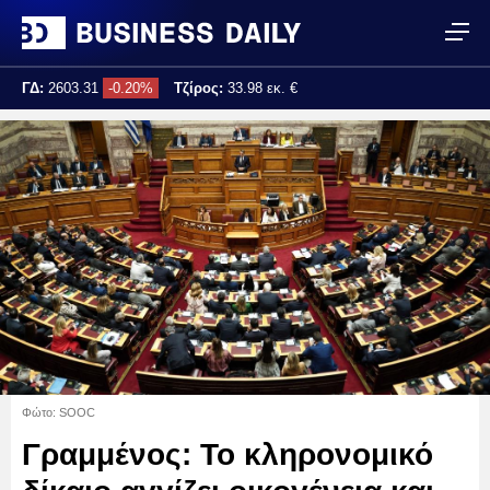
ΓΔ:
2603.31
-0.20%
Τζίρος:
33.98 εκ. €
Τελ. ενημέρωση:
11:40:35
Φώτο: SOOC
Γραμμένος: Το κληρονομικό