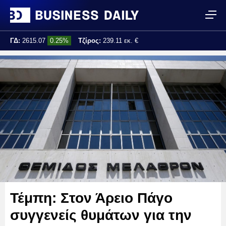
ΓΔ:
2615.07
0.25%
Τζίρος:
239.11 εκ. €
Τελ. ενημέρωση:
17:25:01
Τέμπη: Στον Άρειο Πάγο
συγγενείς θυμάτων για την