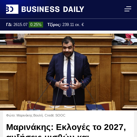
ΓΔ:
2615.07
0.25%
Τζίρος:
239.11 εκ. €
Τελ. ενημέρωση:
17:25:01
Φώτο: Μαρινάκης Βουλή. Credit: SOOC
Μαρινάκης: Εκλογές το 2027,