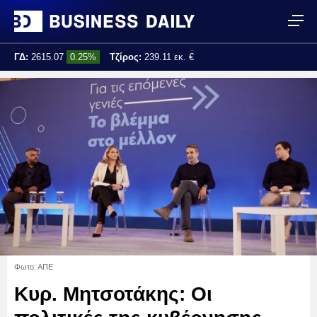
ΓΔ:
2615.07
0.25%
Τζίρος:
239.11 εκ. €
Τελ. ενημέρωση:
17:25:01
Φωτο: ΑΠΕ
Κυρ. Μητσοτάκης: Οι