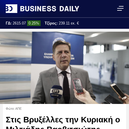
ΓΔ:
2615.07
0.25%
Τζίρος:
239.11 εκ. €
Τελ. ενημέρωση:
17:25:01
Φώτο: ΑΠΕ
Στις Βρυξέλλες την Κυριακή ο