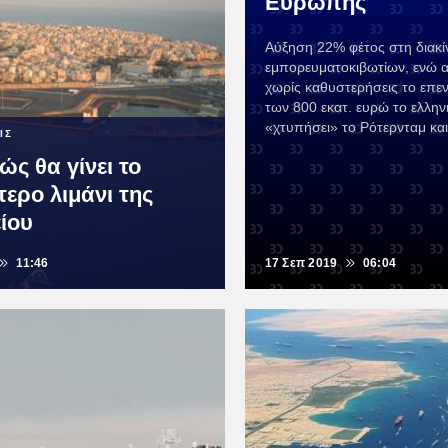
Ευρώπης
Αύξηση 22% φέτος στη διακ
εμπορευματοκιβωτίων, ενώ 
χωρίς καθυστερήσεις το επεν
των 800 εκατ. ευρώ το ελληνι
«χτυπήσει» το Ρότερνταμ και
ΙΣ
ς θα γίνει το
ερο λιμάνι της
ίου
11:46
17 Σεπ 2019
06:04