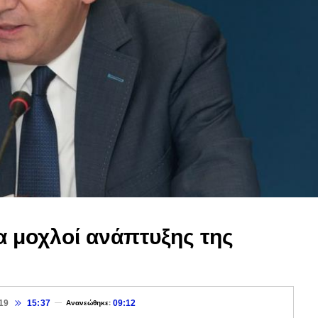
α μοχλοί ανάπτυξης της
19
15:37
09:12
Ανανεώθηκε: