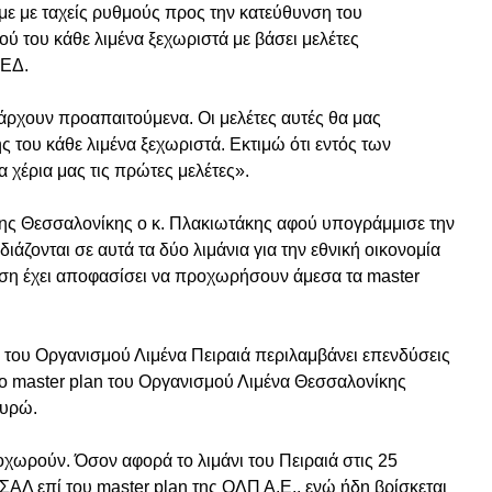
με με ταχείς ρυθμούς προς την κατεύθυνση του
ύ του κάθε λιμένα ξεχωριστά με βάσει μελέτες
ΠΕΔ.
πάρχουν προαπαιτούμενα. Οι μελέτες αυτές θα μας
ς του κάθε λιμένα ξεχωριστά. Εκτιμώ ότι εντός των
χέρια μας τις πρώτες μελέτες».
 της Θεσσαλονίκης ο κ. Πλακιωτάκης αφού υπογράμμισε την
ζονται σε αυτά τα δύο λιμάνια για την εθνική οικονομία
ηση έχει αποφασίσει να προχωρήσουν άμεσα τα master
n του Οργανισμού Λιμένα Πειραιά περιλαμβάνει επενδύσεις
χο master plan του Οργανισμού Λιμένα Θεσσαλονίκης
Ευρώ.
οχωρούν. Όσον αφορά το λιμάνι του Πειραιά στις 25
ΑΛ επί του master plan της ΟΛΠ Α.Ε., ενώ ήδη βρίσκεται