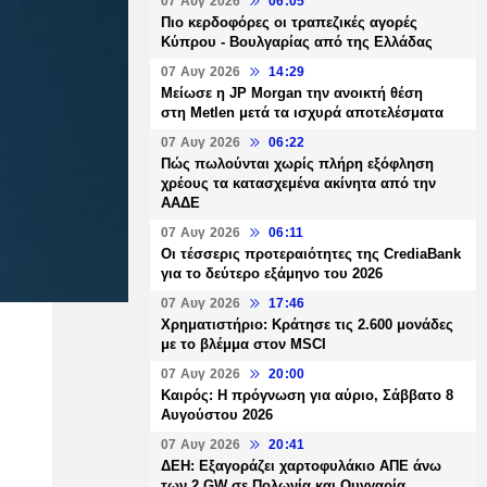
07 Αυγ 2026
06:05
Πιο κερδοφόρες οι τραπεζικές αγορές
Κύπρου - Βουλγαρίας από της Ελλάδας
07 Αυγ 2026
14:29
Μείωσε η JP Morgan την ανοικτή θέση
στη Metlen μετά τα ισχυρά αποτελέσματα
07 Αυγ 2026
06:22
Πώς πωλούνται χωρίς πλήρη εξόφληση
χρέους τα κατασχεμένα ακίνητα από την
ΑΑΔΕ
07 Αυγ 2026
06:11
Οι τέσσερις προτεραιότητες της CrediaBank
για το δεύτερο εξάμηνο του 2026
07 Αυγ 2026
17:46
Χρηματιστήριο: Κράτησε τις 2.600 μονάδες
με το βλέμμα στον MSCI
07 Αυγ 2026
20:00
Καιρός: Η πρόγνωση για αύριο, Σάββατο 8
Αυγούστου 2026
07 Αυγ 2026
20:41
ΔΕΗ: Εξαγοράζει χαρτοφυλάκιο ΑΠΕ άνω
των 2 GW σε Πολωνία και Ουγγαρία