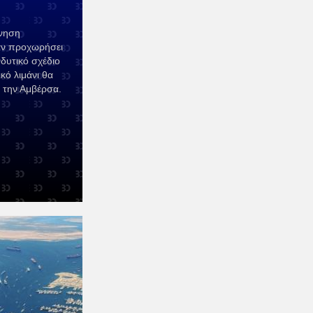
ίνηση
αν προχωρήσει
δυτικό σχέδιο
κό λιμάνι θα
 την Αμβέρσα.