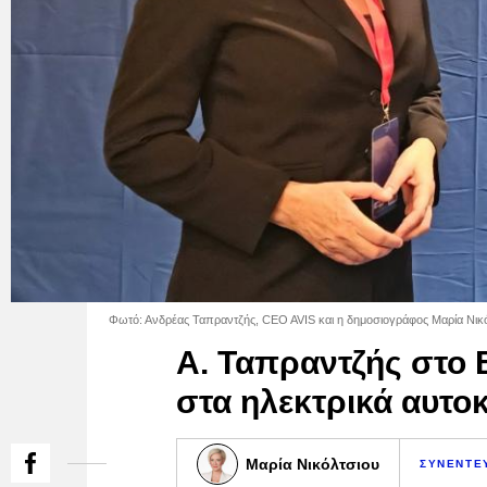
Φωτό: Ανδρέας Ταπραντζής, CEO AVIS και η δημοσιογράφος Μαρία Νικ
Α. Ταπραντζής στο B
στα ηλεκτρικά αυτο
Μαρία Νικόλτσιου
ΣΥΝΕΝΤΕ