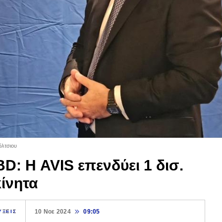
όλτσιου
D: Η AVIS επενδύει 1 δισ.
κίνητα
10 Νοε 2024
09:05
ΥΞΕΙΣ