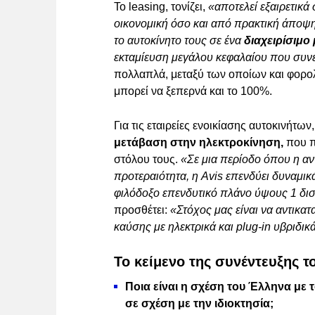
Το leasing, τονίζει,
«αποτελεί εξαιρετικά
οικονομική όσο και από πρακτική άποψη,
το αυτοκίνητο τους σε ένα
διαχειρίσιμο
εκταμίευση μεγάλου κεφαλαίου που συνε
πολλαπλά, μεταξύ των οποίων και φορο
μπορεί να ξεπερνά και το 100%.
Για τις εταιρείες ενοικίασης αυτοκινήτω
μετάβαση στην ηλεκτροκίνηση,
που π
στόλου τους.
«Σε μια περίοδο όπου η αντ
προτεραιότητα, η Avis επενδύει δυναμικ
φιλόδοξο επενδυτικό πλάνο ύψους 1 δισ
προσθέτει:
«Στόχος μας είναι να αντικ
καύσης με ηλεκτρικά και plug-in υβριδικ
Το κείμενο της συνέντευξης τ
Ποια είναι η σχέση του Έλληνα με τ
σε σχέση με την ιδιοκτησία;