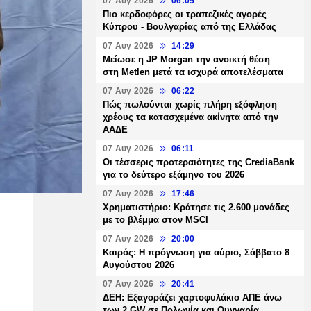
07 Αυγ 2026
06:05
Πιο κερδοφόρες οι τραπεζικές αγορές
Κύπρου - Βουλγαρίας από της Ελλάδας
07 Αυγ 2026
14:29
Μείωσε η JP Morgan την ανοικτή θέση
στη Metlen μετά τα ισχυρά αποτελέσματα
07 Αυγ 2026
06:22
Πώς πωλούνται χωρίς πλήρη εξόφληση
χρέους τα κατασχεμένα ακίνητα από την
ΑΑΔΕ
07 Αυγ 2026
06:11
Οι τέσσερις προτεραιότητες της CrediaBank
για το δεύτερο εξάμηνο του 2026
07 Αυγ 2026
17:46
Χρηματιστήριο: Κράτησε τις 2.600 μονάδες
με το βλέμμα στον MSCI
07 Αυγ 2026
20:00
Καιρός: Η πρόγνωση για αύριο, Σάββατο 8
Αυγούστου 2026
07 Αυγ 2026
20:41
ΔΕΗ: Εξαγοράζει χαρτοφυλάκιο ΑΠΕ άνω
των 2 GW σε Πολωνία και Ουγγαρία