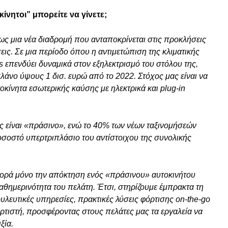
ίνητοι” μπορείτε να γίνετε;
ως μια νέα διαδρομή που ανταποκρίνεται στις προκλήσεις
εις. Σε μια περίοδο όπου η αντιμετώπιση της κλιματικής
is επενδύει δυναμικά στον εξηλεκτρισμό του στόλου της,
λάνο ύψους 1 δισ. ευρώ από το 2022. Στόχος μας είναι να
κίνητα εσωτερικής καύσης με ηλεκτρικά και plug-in
 είναι «πράσινο», ενώ το 40% των νέων ταξινομήσεών
οσοστό υπερτριπλάσιο του αντίστοιχου της συνολικής
φορά μόνο την απόκτηση ενός «πράσινου» αυτοκινήτου
θημερινότητα του πελάτη. Έτσι, στηρίζουμε έμπρακτα τη
λευτικές υπηρεσίες, πρακτικές λύσεις φόρτισης on-the-go
ρτιστή, προσφέροντας στους πελάτες μας τα εργαλεία να
ξία.