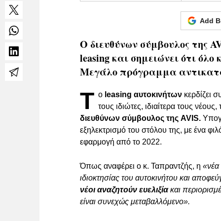
Add B
Ο διευθύνων σύμβουλος της A
leasing και σημειώνει ότι όλο
Μεγάλο πρόγραμμα αντικατάσ
Τ
ο
leasing αυτοκινήτων
κερδίζει σ
τους ιδιώτες, ιδιαίτερα τους νέους,
διευθύνων σύμβουλος της AVIS.
Υπογρ
εξηλεκτρισμό του στόλου της, με ένα φιλ
εφαρμογή από το 2022.
Όπως αναφέρει ο κ. Ταπραντζής, η
«νέα 
ιδιοκτησίας του αυτοκινήτου και αποφεύ
νέοι αναζητούν ευελιξία
και περιορισμέ
είναι συνεχώς μεταβαλλόμενο».