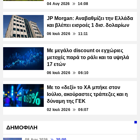
04 Αυγ 2026
14:08
JP Morgan: Αναβαθμίζει την Ελλάδα
και βλέπει εισροές 1 δισ. δολαρίων
06 Ιουλ 2026
11:11
Με μεγάλο discount οι εγχώριες
μετοχές παρά το ράλι και τα υψηλά
17 ετών
06 Ιουλ 2026
06:10
Με το «δεξί» το ΧΑ μπήκε στον
Ιούλιο, ακούραστες τράπεζες και η
δύναμη της ΓΕΚ
02 Ιουλ 2026
06:07
ΔΗΜΟΦΙΛΗ
08 Αυγ 2026
20:00