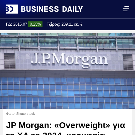
ΓΔ:
2615.07
0.25%
Τζίρος:
239.11 εκ. €
Τελ. ενημέρωση:
17:25:01
Φωτο: Shutterstock
JP Morgan: «Overweight» για