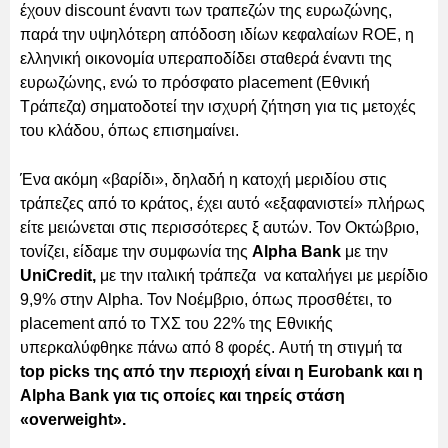
έχουν discount έναντι των τραπεζών της ευρωζώνης,
παρά την υψηλότερη απόδοση ιδίων κεφαλαίων ROE, η
ελληνική οικονομία υπεραποδίδει σταθερά έναντι της
ευρωζώνης, ενώ το πρόσφατο placement (Εθνική
Τράπεζα) σηματοδοτεί την ισχυρή ζήτηση για τις μετοχές
του κλάδου, όπως επισημαίνει.
Ένα ακόμη «βαρίδι», δηλαδή η κατοχή μεριδίου στις
τράπεζες από το κράτος, έχει αυτό «εξαφανιστεί» πλήρως
είτε μειώνεται στις περισσότερες ξ αυτών. Τον Οκτώβριο,
τονίζει, είδαμε την συμφωνία της
Alpha Bank
με την
UniCredit,
με την ιταλική τράπεζα να καταλήγει με μερίδιο
9,9% στην Alpha. Τον Νοέμβριο, όπως προσθέτει, το
placement από το ΤΧΣ του 22% της Εθνικής
υπερκαλύφθηκε πάνω από 8 φορές. Αυτή τη στιγμή τα
top picks της από την περιοχή είναι η Eurobank και η
Alpha Bank για τις οποίες και τηρείς στάση
«overweight».