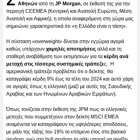
Σ
Αθηνών
από τη
JP Morgan,
σε έκθεσή της για την
περιοχή CEEMEA (Κεντρική και Ανατολή Ευρώπη, Μέση
Ανατολή και Αφρική), η οποία αναφερόμενη στη χώρα μας
σημειώνει χαρακτηριστικά ότι «η Ελλάδα είναι η τάση».
Η σύσταση «overweight» δίνεται στην εγχώρια αγορά
καθώς υπάρχουν
χαμηλές αποτιμήσεις
αλλά και τη
σταθερή αναβάθμιση των εκτιμήσεων για τα
κέρδη ανά
μετοχή στις τέσσερις συστημικές τράπεζε
ς. Η
αμερικανική τράπεζα προβλέπει ότι ο δείκτης θα
καταγράψει κέρδη 9% έως τα τέλη του 2024 και αυτό χάρη
σε αγορές όπως η ελληνική (μαζί με αυτές της Σαουδικής
Αραβίας και των Ηνωμένων Αραβικών Εμιράτων).
Όπως τονίζεται στην έκθεση της JPM πως οι ελληνικές
μετοχές που συμμετέχουν στον δείκτη MSCI EMEA
αναμένεται να καταγράψουν τις υψηλότερες αποδόσεις,
με ράλι της τάξης του 19% το επόμενο έτος στο βασικό
σενάριο, ενώ στο bull σενάριο το ράλι μπορεί να αγγίξει