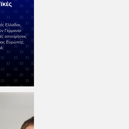
ϊκές
χές Ελλάδας,
ύν Γερμανία-
ές αποτιμήσεις
τιας Ευρώπης.
nk.