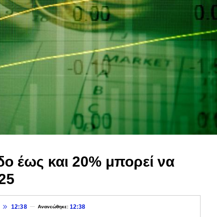
δο έως και 20% μπορεί να
025
12:38
12:38
Ανανεώθηκε: