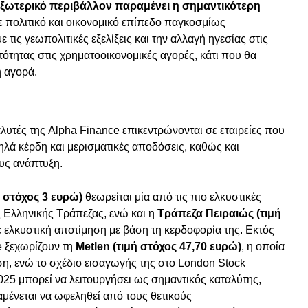
εξωτερικό περιβάλλον παραμένει η σημαντικότερη
σε πολιτικό και οικονομικό επίπεδο παγκοσμίως
τις γεωπολιτικές εξελίξεις και την αλλαγή ηγεσίας στις
ότητας στις χρηματοοικονομικές αγορές, κάτι που θα
ή αγορά.
υτές της Alpha Finance επικεντρώνονται σε εταιρείες που
ηλά κέρδη και μερισματικές αποδόσεις, καθώς και
ους ανάπτυξη.
 στόχος 3 ευρώ)
θεωρείται μία από τις πιο ελκυστικές
ς Ελληνικής Τράπεζας, ενώ και η
Τράπεζα Πειραιώς (τιμή
 ελκυστική αποτίμηση με βάση τη κερδοφορία της. Εκτός
e ξεχωρίζουν τη
Metlen (τιμή στόχος 47,70 ευρώ)
, η οποία
ση, ενώ το σχέδιο εισαγωγής της στο London Stock
25 μπορεί να λειτουργήσει ως σημαντικός καταλύτης,
μένεται να ωφεληθεί από τους θετικούς