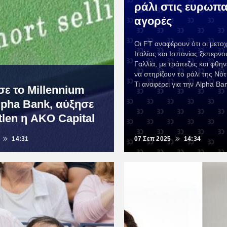
ράλι στις ευρωπα
αγορές
Οι FT αναφέρουν ότι οι μετο
Ιταλίας και Ισπανίας ξεπερνο
Γαλλία, με τράπεζες και φθην
να στηρίζουν το ράλι της Νό
Τι αναφέρει για την Alpha Ba
σε το Millennium
lpha Bank, αύξησε
tlen η AKO Capital
14:31
07 Σεπ 2025
14:34