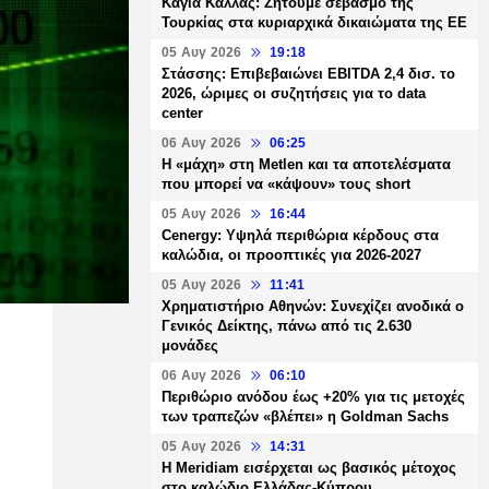
Καγιά Κάλλας: Ζητούμε σεβασμό της
Τουρκίας στα κυριαρχικά δικαιώματα της ΕΕ
05 Αυγ 2026
19:18
Στάσσης: Επιβεβαιώνει EBITDA 2,4 δισ. το
2026, ώριμες οι συζητήσεις για το data
center
06 Αυγ 2026
06:25
H «μάχη» στη Metlen και τα αποτελέσματα
που μπορεί να «κάψουν» τους short
05 Αυγ 2026
16:44
Cenergy: Υψηλά περιθώρια κέρδους στα
καλώδια, οι προοπτικές για 2026-2027
05 Αυγ 2026
11:41
Χρηματιστήριο Αθηνών: Συνεχίζει ανοδικά ο
Γενικός Δείκτης, πάνω από τις 2.630
μονάδες
06 Αυγ 2026
06:10
Περιθώριο ανόδου έως +20% για τις μετοχές
των τραπεζών «βλέπει» η Goldman Sachs
05 Αυγ 2026
14:31
Η Meridiam εισέρχεται ως βασικός μέτοχος
στο καλώδιο Ελλάδας-Κύπρου