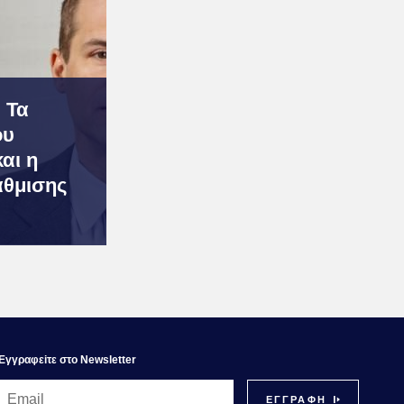
 Τα
ου
αι η
άθμισης
Εγγραφεiτε στο Newsletter