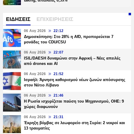
taking, απώλειες 0,59%
ΕΙΔΗΣΕΙΣ
ΕΠΙΧΕΙΡΗΣΕΙΣ
06 Αυγ 2026
22:12
Δημοσκόπηση: Στο 28% η AfD, προπορεύεται 7
μονάδες του CDU/CSU
06 Αυγ 2026
22:07
ISIL/DAESH δυναμώνει στην Αφρική – Νέες απειλές
από drones και AI
06 Αυγ 2026
21:52
Ισραήλ: Άρνηση καθορισμού νέων ζωνών απόσυρσης
στον Νότιο Λίβανο
06 Αυγ 2026
21:46
Η Ρωσία ισχυρίζεται παύση του Μηχανισμού, ΟΗΕ: 9
χώρες διαφωνούν
06 Αυγ 2026
21:31
Έκρηξη βόμβας σε λεωφορείο στη Συρία: 2 νεκροί και
13 τραυματίες