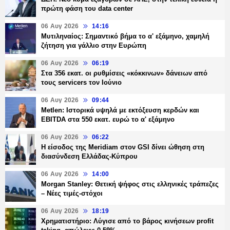
πρώτη φάση του data center
06 Αυγ 2026
14:16
Μυτιληναίος: Σημαντικό βήμα το α' εξάμηνο, χαμηλή
ζήτηση για γάλλιο στην Ευρώπη
06 Αυγ 2026
06:19
Στα 356 εκατ. οι ρυθμίσεις «κόκκινων» δάνειων από
τους servicers τον Ιούνιο
06 Αυγ 2026
09:44
Metlen: Ιστορικά υψηλά με εκτόξευση κερδών και
EBITDA στα 550 εκατ. ευρώ το α' εξάμηνο
06 Αυγ 2026
06:22
Η είσοδος της Meridiam στον GSI δίνει ώθηση στη
διασύνδεση Ελλάδας-Κύπρου
06 Αυγ 2026
14:00
Morgan Stanley: Θετική ψήφος στις ελληνικές τράπεζες
– Νέες τιμές-στόχοι
06 Αυγ 2026
18:19
Χρηματιστήριο: Λύγισε από το βάρος κινήσεων profit