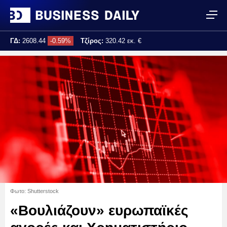
ΓΔ:
2608.44
-0.59%
Τζίρος:
320.42 εκ. €
Τελ. ενημέρωση:
17:25:02
Φωτο: Shutterstock
«Βουλιάζουν» ευρωπαϊκές