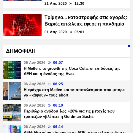
21 Απρ 2020
12:30
Τρίμηνο... καταστροφής στις αγορές:
Βαριές απώλειες έφερε η πανδημία
01 Απρ 2020
06:01
ΔΗΜΟΦΙΛΗ
06 Αυγ 2026
06:07
H Metlen, το growth της Coca Cola, οι επιδόσεις της
ΔΕΗ και η άνοδος της Avax
06 Αυγ 2026
06:25
H «μάχη» στη Metlen και τα αποτελέσματα που μπορεί
να «κάψουν» τους short
06 Αυγ 2026
06:10
Περιθώριο ανόδου έως +20% για τις μετοχές των
τραπεζών «βλέπει» η Goldman Sachs
06 Αυγ 2026
06:14
ΔΕΗ: Νέο κύμα εξαγορών σε ΑΠΕ, στην τελική ευθεία η