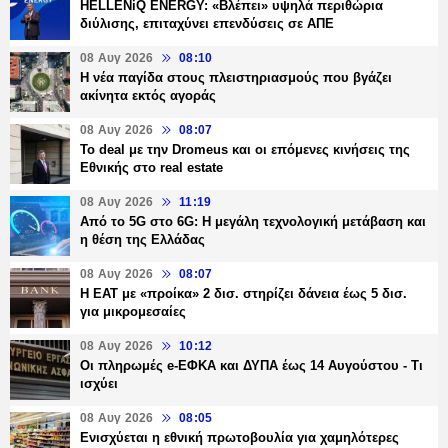
HELLENiQ ENERGY: «Βλέπει» υψηλά περιθώρια
διύλισης, επιταχύνει επενδύσεις σε ΑΠΕ
08 Αυγ 2026
08:10
Η νέα παγίδα στους πλειστηριασμούς που βγάζει
ακίνητα εκτός αγοράς
08 Αυγ 2026
08:07
Το deal με την Dromeus και οι επόμενες κινήσεις της
Εθνικής στο real estate
08 Αυγ 2026
11:19
Από το 5G στο 6G: Η μεγάλη τεχνολογική μετάβαση και
η θέση της Ελλάδας
08 Αυγ 2026
08:07
Η ΕΑΤ με «προίκα» 2 δισ. στηρίζει δάνεια έως 5 δισ.
για μικρομεσαίες
08 Αυγ 2026
10:12
Οι πληρωμές e-ΕΦΚΑ και ΔΥΠΑ έως 14 Αυγούστου - Τι
ισχύει
08 Αυγ 2026
08:05
Ενισχύεται η εθνική πρωτοβουλία για χαμηλότερες