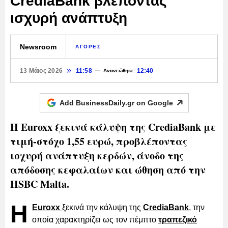
CrediaBank βλέποντας
ισχυρή ανάπτυξη
Newsroom
ΑΓΟΡΕΣ
13 Μάιος 2026
11:58
12:40
Ανανεώθηκε:
Add BusinessDaily.gr on
Google
Η Euroxx ξεκινά κάλυψη της CrediaBank με
τιμή-στόχο 1,55 ευρώ, προβλέποντας
ισχυρή ανάπτυξη κερδών, άνοδο της
απόδοσης κεφαλαίων και ώθηση από την
HSBC Malta.
Η
Euroxx
ξεκινά την κάλυψη της
CrediaBank
, την
οποία χαρακτηρίζει ως τον πέμπτο
τραπεζικό