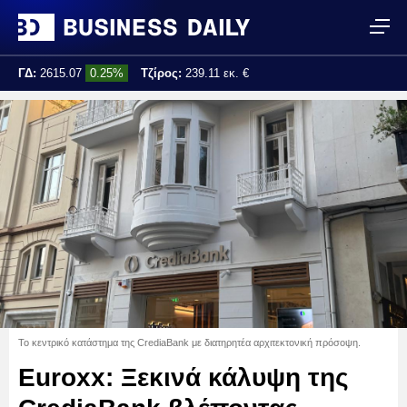
ΓΔ:
2615.07
0.25%
Τζίρος:
239.11 εκ. €
Τελ. ενημέρωση:
17:25:01
Το κεντρικό κατάστημα της CrediaBank με διατηρητέα αρχιτεκτονική πρόσοψη.
Euroxx: Ξεκινά κάλυψη της