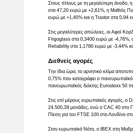
Στους τίτλους με τη μεγαλύτερη άνοδο, 
στα 47,20 ευρώ με +2,61%, η Μαθιός Πυ
ευρώ με +1,40% και η Trastor στα 0,94 
Στις μεγαλύτερες απώλειες, οι Αφοί Κο
Frigoglass στα 0,3400 ευρώ με -4,76%, 
Reliability στα 1,1780 ευρώ με -3,44% κ
Διεθνείς αγορές
Tην ίδια ώρα, το αρνητικό κλίμα αποτυπ
0,75% που καταγράφει ο πανευρωπαϊκός 
πανευρωπαϊκός δείκτης Eurostoxx 50 πέ
Στις επί μέρους ευρωπαϊκές αγορές, ο
24.500,39 μονάδες, ενώ ο CAC 40 στο Πα
Πίεση για τον FTSE 100 στο Λονδίνο στι
Στον ευρωπαϊκό Νότο, ο ΙΒΕΧ στη Μαδρί