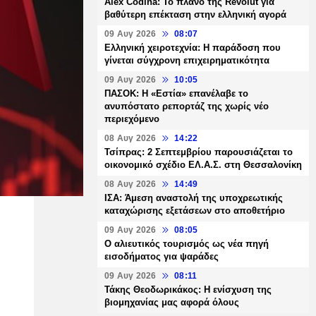
Alex Codina: Το πλάνο της Revolut για
βαθύτερη επέκταση στην ελληνική αγορά
09 Αυγ 2026
08:07
Ελληνική χειροτεχνία: Η παράδοση που
γίνεται σύγχρονη επιχειρηματικότητα
09 Αυγ 2026
10:05
ΠΑΣΟΚ: Η «Εστία» επανέλαβε το
ανυπόστατο ρεπορτάζ της χωρίς νέο
περιεχόμενο
08 Αυγ 2026
14:22
Τσίπρας: 2 Σεπτεμβρίου παρουσιάζεται το
οικονομικό σχέδιο ΕΛ.Α.Σ. στη Θεσσαλονίκη
08 Αυγ 2026
14:49
ΙΣΑ: Άμεση αναστολή της υποχρεωτικής
καταχώρισης εξετάσεων στο αποθετήριο
09 Αυγ 2026
08:05
Ο αλιευτικός τουρισμός ως νέα πηγή
εισοδήματος για ψαράδες
09 Αυγ 2026
08:11
Τάκης Θεοδωρικάκος: Η ενίσχυση της
βιομηχανίας μας αφορά όλους