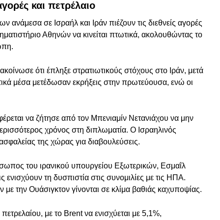
αγορές και πετρέλαιο
ν ανάμεσα σε Ισραήλ και Ιράν πιέζουν τις διεθνείς αγορές
ρηματιστήριο Αθηνών να κινείται πτωτικά, ακολουθώντας το
ώπη.
ακοίνωσε ότι έπληξε στρατιωτικούς στόχους στο Ιράν, μετά
ρατικά μέσα μετέδωσαν εκρήξεις στην πρωτεύουσα, ενώ οι
ρεται να ζήτησε από τον Μπενιαμίν Νετανιάχου να μην
περισσότερος χρόνος στη διπλωματία. Ο Ισραηλινός
σφαλείας της χώρας για διαβουλεύσεις.
όσωπος του ιρανικού υπουργείου Εξωτερικών, Εσμαΐλ
ις ενισχύουν τη δυσπιστία στις συνομιλίες με τις ΗΠΑ.
 με την Ουάσιγκτον γίνονται σε κλίμα βαθιάς καχυποψίας.
ετρελαίου, με το Brent να ενισχύεται με 5,1%,