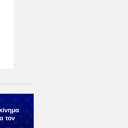
εκίνημα
α τον