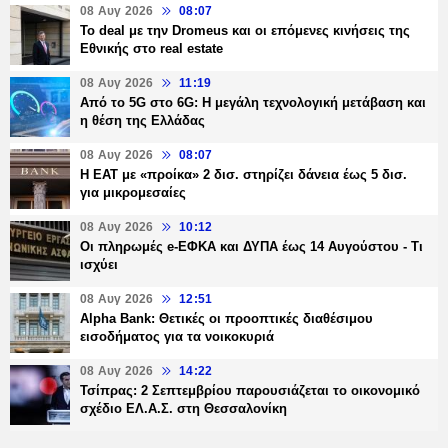
08 Αυγ 2026
08:07
Το deal με την Dromeus και οι επόμενες κινήσεις της
Εθνικής στο real estate
08 Αυγ 2026
11:19
Από το 5G στο 6G: Η μεγάλη τεχνολογική μετάβαση και
η θέση της Ελλάδας
08 Αυγ 2026
08:07
Η ΕΑΤ με «προίκα» 2 δισ. στηρίζει δάνεια έως 5 δισ.
για μικρομεσαίες
08 Αυγ 2026
10:12
Οι πληρωμές e-ΕΦΚΑ και ΔΥΠΑ έως 14 Αυγούστου - Τι
ισχύει
08 Αυγ 2026
12:51
Alpha Bank: Θετικές οι προοπτικές διαθέσιμου
εισοδήματος για τα νοικοκυριά
08 Αυγ 2026
14:22
Τσίπρας: 2 Σεπτεμβρίου παρουσιάζεται το οικονομικό
σχέδιο ΕΛ.Α.Σ. στη Θεσσαλονίκη