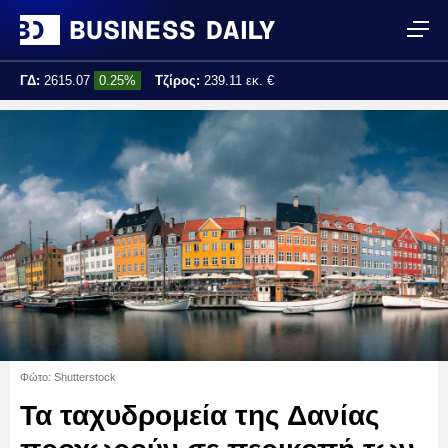
ΓΔ:
2615.07
0.25%
Τζίρος:
239.11 εκ. €
Τελ. ενημέρωση:
17:25:01
Φώτο: Shutterstock
Τα ταχυδρομεία της Δανίας