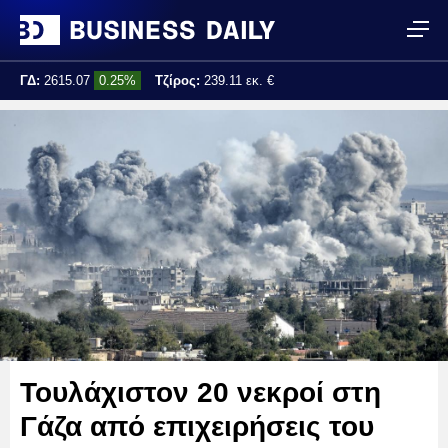
ΓΔ:
2615.07
0.25%
Τζίρος:
239.11 εκ. €
Τελ. ενημέρωση:
17:25:01
Τουλάχιστον 20 νεκροί στη
Γάζα από επιχειρήσεις του