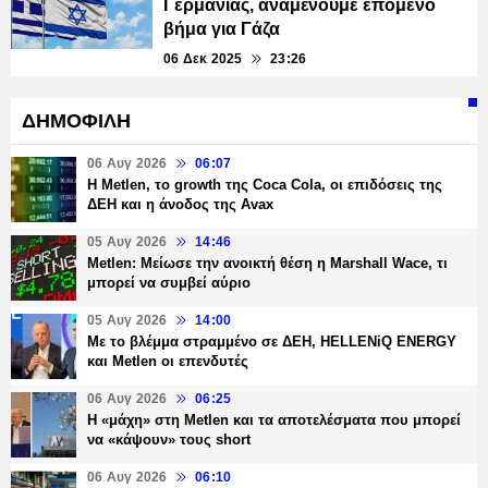
Γερμανίας, αναμένουμε επόμενο
βήμα για Γάζα
06 Δεκ 2025
23:26
ΔΗΜΟΦΙΛΗ
06 Αυγ 2026
06:07
H Metlen, το growth της Coca Cola, οι επιδόσεις της
ΔΕΗ και η άνοδος της Avax
05 Αυγ 2026
14:46
Metlen: Μείωσε την ανοικτή θέση η Marshall Wace, τι
μπορεί να συμβεί αύριο
05 Αυγ 2026
14:00
Με το βλέμμα στραμμένο σε ΔΕΗ, HELLENiQ ENERGY
και Metlen οι επενδυτές
06 Αυγ 2026
06:25
H «μάχη» στη Metlen και τα αποτελέσματα που μπορεί
να «κάψουν» τους short
06 Αυγ 2026
06:10