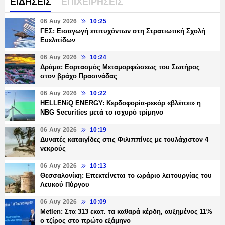
ΕΙΔΗΣΕΙΣ
ΕΠΙΧΕΙΡΗΣΕΙΣ
06 Αυγ 2026
10:25
ΓΕΣ: Εισαγωγή επιτυχόντων στη Στρατιωτική Σχολή
Ευελπίδων
06 Αυγ 2026
10:24
Δράμα: Εορτασμός Μεταμορφώσεως του Σωτήρος
στον βράχο Πρασινάδας
06 Αυγ 2026
10:22
HELLENiQ ENERGY: Κερδοφορία-ρεκόρ «βλέπει» η
NBG Securities μετά το ισχυρό τρίμηνο
06 Αυγ 2026
10:19
Δυνατές καταιγίδες στις Φιλιππίνες με τουλάχιστον 4
νεκρούς
06 Αυγ 2026
10:13
Θεσσαλονίκη: Επεκτείνεται το ωράριο λειτουργίας του
Λευκού Πύργου
06 Αυγ 2026
10:09
Metlen: Στα 313 εκατ. τα καθαρά κέρδη, αυξημένος 11%
ο τζίρος στο πρώτο εξάμηνο