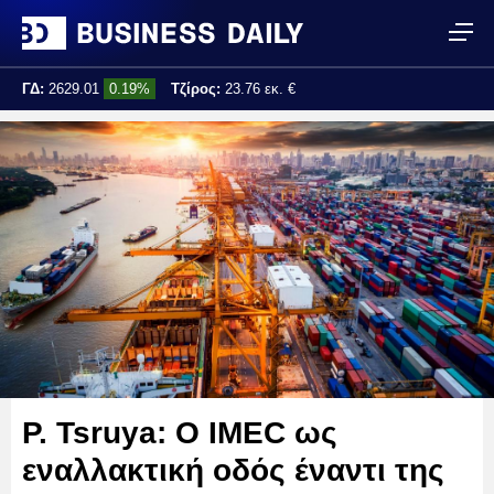
ΓΔ:
2629.01
0.19%
Τζίρος:
23.76 εκ. €
Τελ. ενημέρωση:
10:41:36
P. Tsruya: Ο IMEC ως
εναλλακτική οδός έναντι της