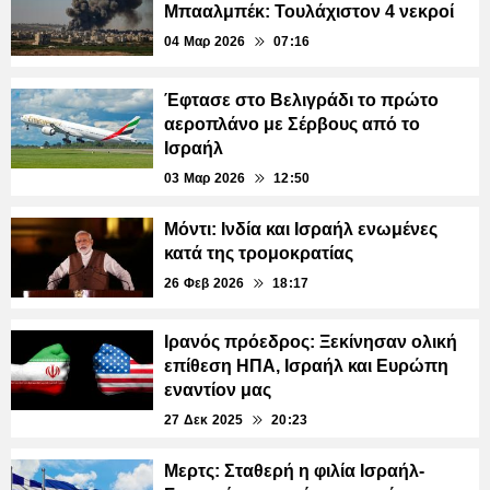
Μπααλμπέκ: Τουλάχιστον 4 νεκροί
04 Μαρ 2026
07:16
Έφτασε στο Βελιγράδι το πρώτο
αεροπλάνο με Σέρβους από το
Ισραήλ
03 Μαρ 2026
12:50
Μόντι: Ινδία και Ισραήλ ενωμένες
κατά της τρομοκρατίας
26 Φεβ 2026
18:17
Ιρανός πρόεδρος: Ξεκίνησαν ολική
επίθεση ΗΠΑ, Ισραήλ και Ευρώπη
εναντίον μας
27 Δεκ 2025
20:23
Μερτς: Σταθερή η φιλία Ισραήλ-