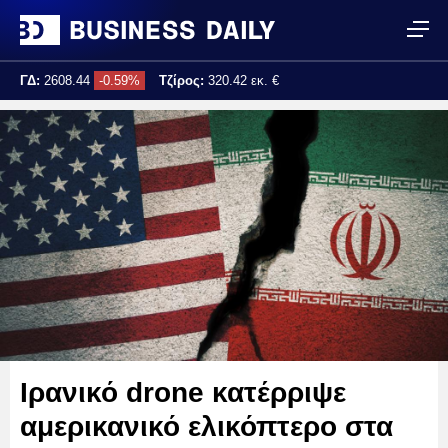
ΓΔ:
2608.44
-0.59%
Τζίρος:
320.42 εκ. €
Τελ. ενημέρωση:
17:25:02
Ιρανικό drone κατέρριψε
αμερικανικό ελικόπτερο στα