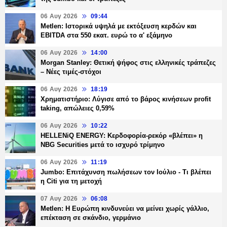
06 Αυγ 2026
09:44
Metlen: Ιστορικά υψηλά με εκτόξευση κερδών και
EBITDA στα 550 εκατ. ευρώ το α' εξάμηνο
06 Αυγ 2026
14:00
Morgan Stanley: Θετική ψήφος στις ελληνικές τράπεζες
– Νέες τιμές-στόχοι
06 Αυγ 2026
18:19
Χρηματιστήριο: Λύγισε από το βάρος κινήσεων profit
taking, απώλειες 0,59%
06 Αυγ 2026
10:22
HELLENiQ ENERGY: Κερδοφορία-ρεκόρ «βλέπει» η
NBG Securities μετά το ισχυρό τρίμηνο
06 Αυγ 2026
11:19
Jumbo: Επιτάχυνση πωλήσεων τον Ιούλιο - Τι βλέπει
η Citi για τη μετοχή
07 Αυγ 2026
06:08
Metlen: Η Ευρώπη κινδυνεύει να μείνει χωρίς γάλλιο,
επέκταση σε σκάνδιο, γερμάνιο