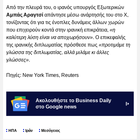
Από την πλευρά του, ο ιρανός υπουργός Εξωτερικών
Αμπάς Αραγτσί
απάντησε μέσω ανάρτησής του στο Χ,
τονίζοντας ότι για τις ένοπλες δυνάμεις άλλων χωρών
που επιχειρούν κοντά στην ιρανική επικράτεια,
«η
καλύτερη λύση είναι να αποχωρήσουν»
. Ο επικεφαλής
της ιρανικής διπλωματίας πρόσθεσε πως
«προτιμάμε τη
γλώσσα της διπλωματίας, αλλά μιλάμε κι άλλες
γλώσσες»
.
Πηγές: New York Times, Reuters
Ακολουθήστε το Business Daily
στο Google news
ΗΠΑ
Ιράν
Μεσόγειος