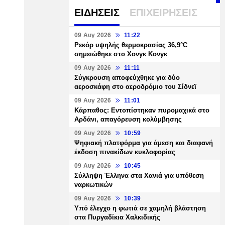
ΕΙΔΗΣΕΙΣ
ΕΠΙΧΕΙΡΗΣΕΙΣ
09 Αυγ 2026
11:22
Ρεκόρ υψηλής θερμοκρασίας 36,9°C
σημειώθηκε στο Χονγκ Κονγκ
09 Αυγ 2026
11:11
Σύγκρουση αποφεύχθηκε για δύο
αεροσκάφη στο αεροδρόμιο του Σίδνεϊ
09 Αυγ 2026
11:01
Κάρπαθος: Εντοπίστηκαν πυρομαχικά στο
Αρδάνι, απαγόρευση κολύμβησης
09 Αυγ 2026
10:59
Ψηφιακή πλατφόρμα για άμεση και διαφανή
έκδοση πινακίδων κυκλοφορίας
09 Αυγ 2026
10:45
Σύλληψη Έλληνα στα Χανιά για υπόθεση
ναρκωτικών
09 Αυγ 2026
10:39
Υπό έλεγχο η φωτιά σε χαμηλή βλάστηση
στα Πυργαδίκια Χαλκιδικής