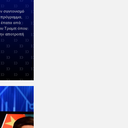
ον συντονισμό
ό πρόγραμμα,
 έπειτα από
τον Τραμπ όπου
την αποτροπή