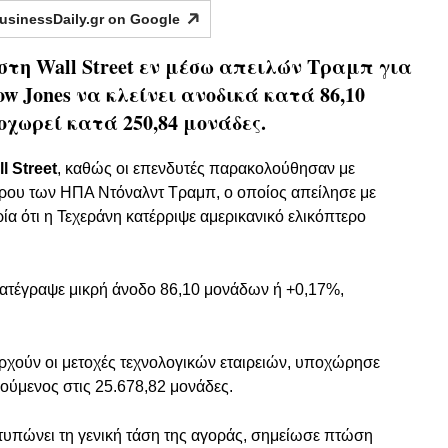
usinessDaily.gr on
Google
στη Wall Street εν μέσω απειλών Τραμπ για
ow Jones να κλείνει ανοδικά κατά 86,10
οχωρεί κατά 250,84 μονάδες.
l Street
, καθώς οι επενδυτές παρακολούθησαν με
ρου των ΗΠΑ Ντόναλντ Τραμπ, ο οποίος απείλησε με
ρία ότι η Τεχεράνη κατέρριψε αμερικανικό ελικόπτερο
κατέγραψε μικρή άνοδο 86,10 μονάδων ή +0,17%,
αρχούν οι μετοχές τεχνολογικών εταιρειών, υποχώρησε
ούμενος στις 25.678,82 μονάδες.
τυπώνει τη γενική τάση της αγοράς, σημείωσε πτώση