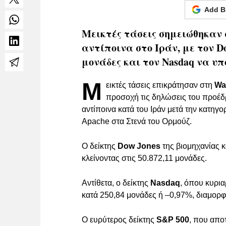
Add B
Μεικτές τάσεις σημειώθηκαν 
αντίποινα στο Ιράν, με τον D
μονάδες και τον Nasdaq να υπ
Μ
εικτές τάσεις επικράτησαν στη
Wal
προσοχή τις δηλώσεις του προέδ
αντίποινα κατά του Ιράν μετά την κατηγο
Apache στα Στενά του Ορμούζ.
Ο δείκτης
Dow Jones
της βιομηχανίας 
κλείνοντας στις 50.872,11 μονάδες.
Αντίθετα, ο δείκτης
Nasdaq
, όπου κυρι
κατά 250,84 μονάδες ή –0,97%, διαμορφ
Ο ευρύτερος δείκτης
S&P 500
, που απο