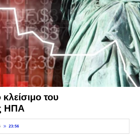
 κλείσιμο του
ς ΗΠΑ
6
23:56