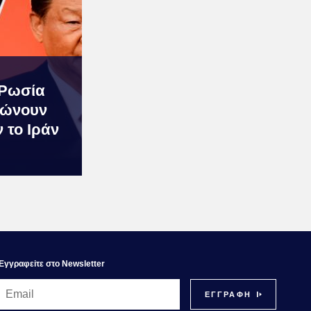
 Ρωσία
λώνουν
ν το Ιράν
Εγγραφεiτε στο Newsletter