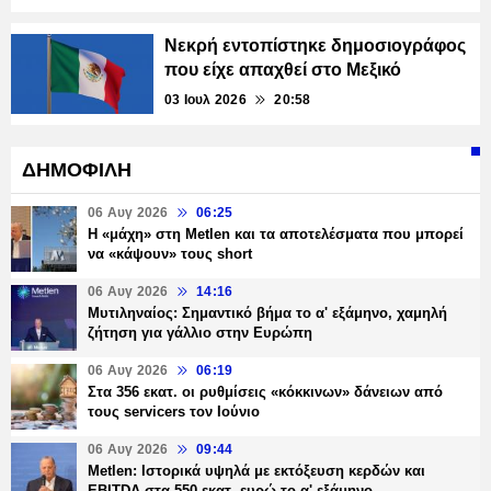
Νεκρή εντοπίστηκε δημοσιογράφος
που είχε απαχθεί στο Μεξικό
03 Ιουλ 2026
20:58
ΔΗΜΟΦΙΛΗ
06 Αυγ 2026
06:25
H «μάχη» στη Metlen και τα αποτελέσματα που μπορεί
να «κάψουν» τους short
06 Αυγ 2026
14:16
Μυτιληναίος: Σημαντικό βήμα το α' εξάμηνο, χαμηλή
ζήτηση για γάλλιο στην Ευρώπη
06 Αυγ 2026
06:19
Στα 356 εκατ. οι ρυθμίσεις «κόκκινων» δάνειων από
τους servicers τον Ιούνιο
06 Αυγ 2026
09:44
Metlen: Ιστορικά υψηλά με εκτόξευση κερδών και
EBITDA στα 550 εκατ. ευρώ το α' εξάμηνο