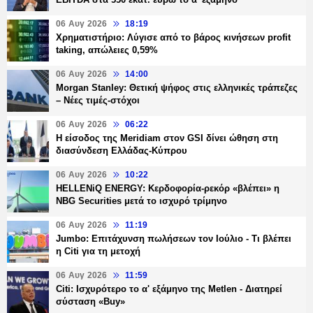
06 Αυγ 2026
18:19
Χρηματιστήριο: Λύγισε από το βάρος κινήσεων profit
taking, απώλειες 0,59%
06 Αυγ 2026
14:00
Morgan Stanley: Θετική ψήφος στις ελληνικές τράπεζες
– Νέες τιμές-στόχοι
06 Αυγ 2026
06:22
Η είσοδος της Meridiam στον GSI δίνει ώθηση στη
διασύνδεση Ελλάδας-Κύπρου
06 Αυγ 2026
10:22
HELLENiQ ENERGY: Κερδοφορία-ρεκόρ «βλέπει» η
NBG Securities μετά το ισχυρό τρίμηνο
06 Αυγ 2026
11:19
Jumbo: Επιτάχυνση πωλήσεων τον Ιούλιο - Τι βλέπει
η Citi για τη μετοχή
06 Αυγ 2026
11:59
Citi: Ισχυρότερο το α' εξάμηνο της Metlen - Διατηρεί
σύσταση «Buy»