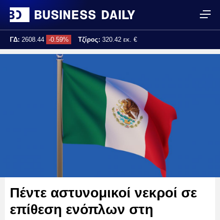
ΓΔ:
2608.44
-0.59%
Τζίρος:
320.42 εκ. €
Τελ. ενημέρωση:
17:25:02
Πέντε αστυνομικοί νεκροί σε
επίθεση ενόπλων στη