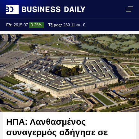
ΓΔ:
2615.07
0.25%
Τζίρος:
239.11 εκ. €
Τελ. ενημέρωση:
17:25:01
ΗΠΑ: Λανθασμένος
συναγερμός οδήγησε σε