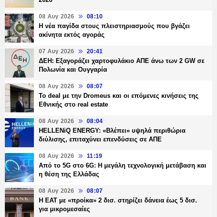
08 Αυγ 2026
08:10
Η νέα παγίδα στους πλειστηριασμούς που βγάζει
ακίνητα εκτός αγοράς
07 Αυγ 2026
20:41
ΔΕΗ: Εξαγοράζει χαρτοφυλάκιο ΑΠΕ άνω των 2 GW σε
Πολωνία και Ουγγαρία
08 Αυγ 2026
08:07
Το deal με την Dromeus και οι επόμενες κινήσεις της
Εθνικής στο real estate
08 Αυγ 2026
08:04
HELLENiQ ENERGY: «Βλέπει» υψηλά περιθώρια
διύλισης, επιταχύνει επενδύσεις σε ΑΠΕ
08 Αυγ 2026
11:19
Από το 5G στο 6G: Η μεγάλη τεχνολογική μετάβαση και
η θέση της Ελλάδας
08 Αυγ 2026
08:07
Η ΕΑΤ με «προίκα» 2 δισ. στηρίζει δάνεια έως 5 δισ.
για μικρομεσαίες