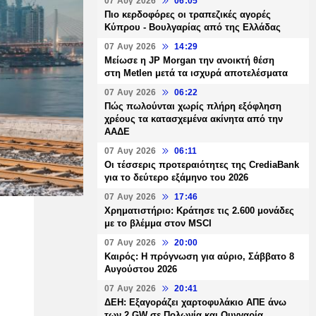
07 Αυγ 2026
06:05
Πιο κερδοφόρες οι τραπεζικές αγορές
Κύπρου - Βουλγαρίας από της Ελλάδας
07 Αυγ 2026
14:29
Μείωσε η JP Morgan την ανοικτή θέση
στη Metlen μετά τα ισχυρά αποτελέσματα
07 Αυγ 2026
06:22
Πώς πωλούνται χωρίς πλήρη εξόφληση
χρέους τα κατασχεμένα ακίνητα από την
ΑΑΔΕ
07 Αυγ 2026
06:11
Οι τέσσερις προτεραιότητες της CrediaBank
για το δεύτερο εξάμηνο του 2026
07 Αυγ 2026
17:46
Χρηματιστήριο: Κράτησε τις 2.600 μονάδες
με το βλέμμα στον MSCI
07 Αυγ 2026
20:00
Καιρός: Η πρόγνωση για αύριο, Σάββατο 8
Αυγούστου 2026
07 Αυγ 2026
20:41
ΔΕΗ: Εξαγοράζει χαρτοφυλάκιο ΑΠΕ άνω
των 2 GW σε Πολωνία και Ουγγαρία