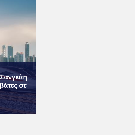
-Σανγκάη
ιβάτες σε