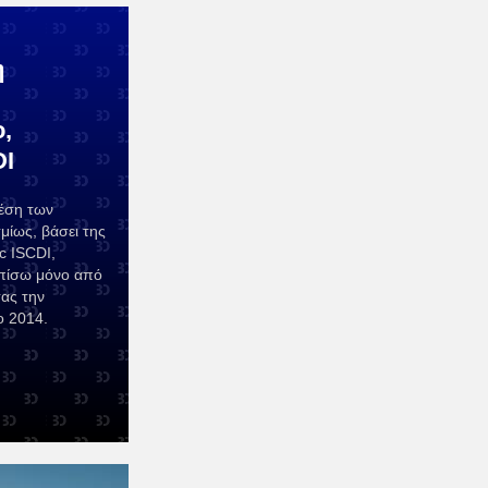
η
,
DI
έση των
μίως, βάσει της
c ISCDI,
 πίσω μόνο από
ας την
ο 2014.