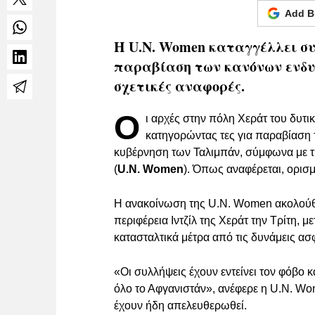
Add B
Η U.N. Women καταγγέλλει συ
παραβίαση των κανόνων ενδυμ
σχετικές αναφορές.
Ο
ι αρχές στην πόλη Χεράτ του δυτι
κατηγορώντας τες για παραβίαση 
κυβέρνηση των Ταλιμπάν, σύμφωνα με 
(
U.N. Women
). Όπως αναφέρεται, ορισμ
Η ανακοίνωση της U.N. Women ακολούθη
περιφέρεια Ιντζίλ της Χεράτ την Τρίτη, μ
κατασταλτικά μέτρα από τις δυνάμεις ασ
«Οι συλλήψεις έχουν εντείνει τον φόβο 
όλο το Αφγανιστάν», ανέφερε η U.N. Wom
έχουν ήδη απελευθερωθεί.