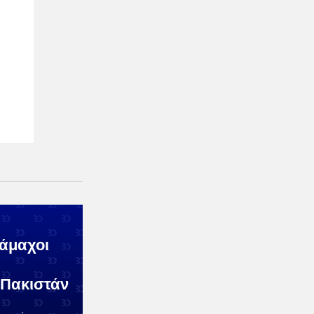
 άμαχοι
Πακιστάν