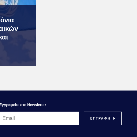
όνια
αικών
και
Εγγραφεiτε στο Newsletter