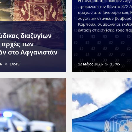
Η σύγκρουση Πακιστάν-Αφγα
προκάλεσε τον θάνατο 372 
αμάχων από Ιανουάριο έως Μ
λόγω πακιστανικού βομβαρδ
Καμπούλ, σύμφωνα με έκθεσ
ένταση στις σχέσεις τους πα
ώδικας διαζυγίων
ς αρχές των
άν στο Αφγανιστάν
26
14:45
12 Μάιος 2026
13:45