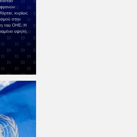
νιστάν
Αφγανών
άρτιο, κυρίως
ισμού στην
η του ΟΗΕ. Η
ραμένει υψηλή.