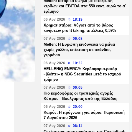
Metlen: Ιστορικά υψηλά με εκτόξευση
κερδών και EBITDA στα 550 εκατ. ευρώ το α'
εξάμηνο
06 Αυγ 2026
18:19
Χρηματιστήριο: Λύγισε από το βάρος
κινήσεων profit taking, απώλειες 0,59%
07 Αυγ 2026
06:08
Metlen: Η Ευρώπη κινδυνεύει να μείνει
χωρίς γάλλιο, επέκταση σε σκάνδιο,
γερμάνιο
06 Αυγ 2026
10:22
HELLENiQ ENERGY: Κερδοφορία-ρεκόρ
«βλέπει» η NBG Securities μετά το ισχυρό
τρίμηνο
07 Αυγ 2026
06:05
Πιο κερδοφόρες οι τραπεζικές αγορές
Κύπρου - Βουλγαρίας από της Ελλάδας
06 Αυγ 2026
20:00
Καιρός: Η πρόγνωση για αύριο, Παρασκευή
7 Αυγούστου 2026
07 Αυγ 2026
06:11
Οι τέσσερις προτεραιότητες της CrediaBank